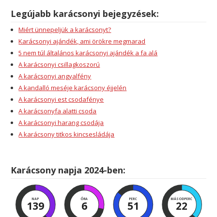
Legújabb karácsonyi bejegyzések:
Miért ünnepeljük a karácsonyt?
Karácsonyi ajándék, ami örökre megmarad
5 nem túl általános karácsonyi ajándék a fa alá
A karácsonyi csillagkoszorú
A karácsonyi angyalfény
A kandalló meséje karácsony éjjelén
A karácsonyi est csodafénye
A karácsonyfa alatti csoda
A karácsonyi harang csodája
A karácsony titkos kincsesládája
Karácsony napja 2024-ben:
NAP
ÓRA
PERC
MÁSODPERC
139
6
51
21