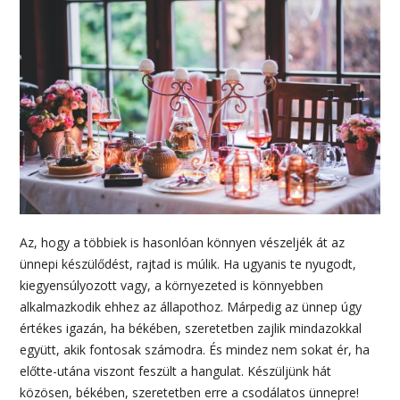
Az, hogy a többiek is hasonlóan könnyen vészeljék át az
ünnepi készülődést, rajtad is múlik. Ha ugyanis te nyugodt,
kiegyensúlyozott vagy, a környezeted is könnyebben
alkalmazkodik ehhez az állapothoz. Márpedig az ünnep úgy
értékes igazán, ha békében, szeretetben zajlik mindazokkal
együtt, akik fontosak számodra. És mindez nem sokat ér, ha
előtte-utána viszont feszült a hangulat. Készüljünk hát
közösen, békében, szeretetben erre a csodálatos ünnepre!