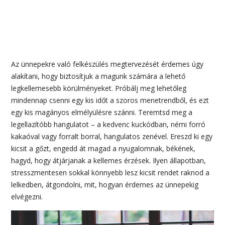
Az ünnepekre való felkészülés megtervezését érdemes úgy
alakítani, hogy biztosítjuk a magunk számára a lehető
legkellemesebb körülményeket. Próbálj meg lehetőleg
mindennap csenni egy kis időt a szoros menetrendből, és ezt
egy kis magányos elmélyülésre szánni. Teremtsd meg a
legellazítóbb hangulatot – a kedvenc kuckódban, némi forró
kakaóval vagy forralt borral, hangulatos zenével. Ereszd ki egy
kicsit a gőzt, engedd át magad a nyugalomnak, békének,
hagyd, hogy átjárjanak a kellemes érzések. Ilyen állapotban,
stresszmentesen sokkal könnyebb lesz kicsit rendet raknod a
lelkedben, átgondolni, mit, hogyan érdemes az ünnepekig
elvégezni.