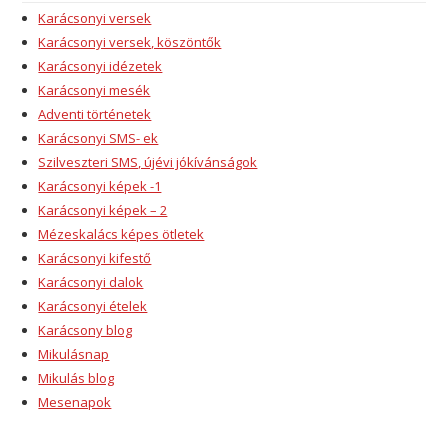
Karácsonyi versek
Karácsonyi versek, köszöntők
Karácsonyi idézetek
Karácsonyi mesék
Adventi történetek
Karácsonyi SMS- ek
Szilveszteri SMS, újévi jókívánságok
Karácsonyi képek -1
Karácsonyi képek – 2
Mézeskalács képes ötletek
Karácsonyi kifestő
Karácsonyi dalok
Karácsonyi ételek
Karácsony blog
Mikulásnap
Mikulás blog
Mesenapok