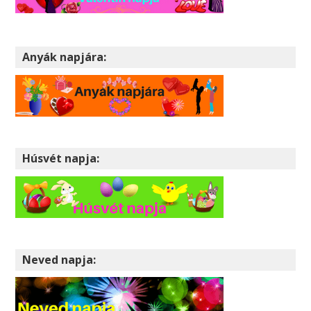
Anyák napjára:
Húsvét napja:
Neved napja: