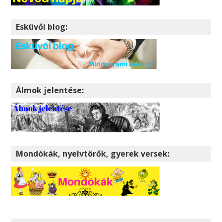
Esküvői blog:
Álmok jelentése:
Mondókák, nyelvtörők, gyerek versek: