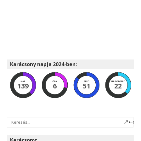
Karácsony napja 2024-ben:
NAP
ÓRA
PERC
MÁSODPERC
139
6
51
21
Karácsony: