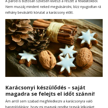
A párod is biztosan szívesen kiveszi a részét a feladatokból.
Nem muszáj mindent neked megvásárolni, bízz nyugodtan rá
néhány bevásárló körutat a karácsony előtt.
Karácsonyi készülődés – saját
magadra se felejts el időt szánni!
Ám arról sem szabad megfeledkezni a karácsonyra való
hangolódáskor, hogy mi magunk rendbe tegyük lelkünket.