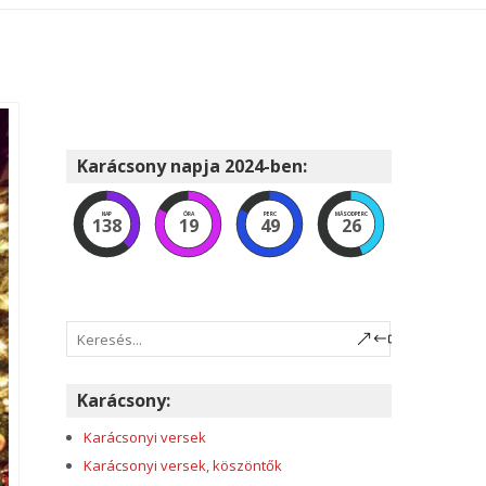
Karácsony napja 2024-ben:
NAP
ÓRA
PERC
MÁSODPERC
138
19
49
25
Karácsony:
Karácsonyi versek
Karácsonyi versek, köszöntők