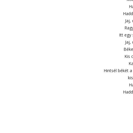
Ha
Hadd
Jaj,
Ragy
Itt egy
Jaj,
Béke
Kis 
Ka
Hintsél békét a 
ki
Ha
Hadd