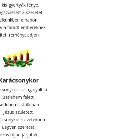
 kis gyertyák fénye.
gszületett a szeretet
lelkünkben e napon.
y a fáradt embereknek
itet, reményt adjon.
Karácsonykor
sonykor csillag nyúlt ki
Betlehem felett.
etlehemi istállóban
Jézus született.
ácsonykor szívetekben
Legyen szeretet.
Jézus útján járjatok,