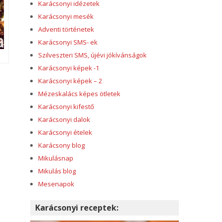
Karácsonyi idézetek
Karácsonyi mesék
Adventi történetek
Karácsonyi SMS- ek
Szilveszteri SMS, újévi jókívánságok
Karácsonyi képek -1
Karácsonyi képek – 2
Mézeskalács képes ötletek
Karácsonyi kifestő
Karácsonyi dalok
Karácsonyi ételek
Karácsony blog
Mikulásnap
Mikulás blog
Mesenapok
Karácsonyi receptek: