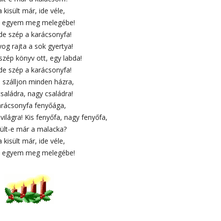
 kisült már, ide véle,
 egyem meg melegébe!
 de szép a karácsonyfa!
og rajta a sok gyertya!
 szép könyv ott, egy labda!
 de szép a karácsonyfa!
 szálljon minden házra,
családra, nagy családra!
rácsonyfa fenyőága,
világra! Kis fenyőfa, nagy fenyőfa,
sült-e már a malacka?
 kisült már, ide véle,
 egyem meg melegébe!