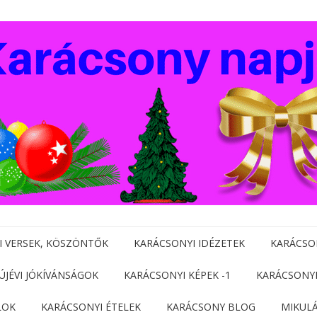
I VERSEK, KÖSZÖNTŐK
KARÁCSONYI IDÉZETEK
KARÁCSO
 ÚJÉVI JÓKÍVÁNSÁGOK
KARÁCSONYI KÉPEK -1
KARÁCSONYI
LOK
KARÁCSONYI ÉTELEK
KARÁCSONY BLOG
MIKUL