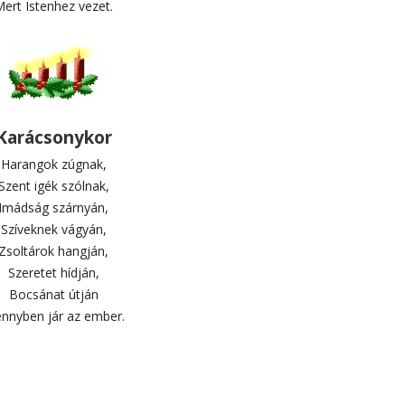
ert Istenhez vezet.
Karácsonykor
Harangok zúgnak,
Szent igék szólnak,
Imádság szárnyán,
Szíveknek vágyán,
Zsoltárok hangján,
Szeretet hídján,
Bocsánat útján
nnyben jár az ember.