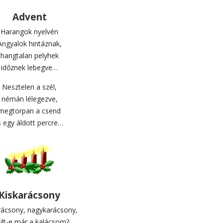
Advent
Harangok nyelvén
Angyalok hintáznak,
hangtalan pelyhek
időznek lebegve…
Nesztelen a szél,
némán lélegezve,
megtorpan a csend
s egy áldott percre…
Kiskarácsony
rácsony, nagykarácsony,
ült-e már a kalácsom?