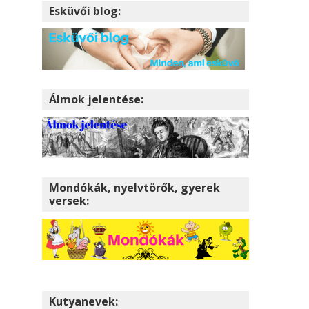
Esküvői blog:
Álmok jelentése:
Mondókák, nyelvtörők, gyerek
versek:
Kutyanevek: