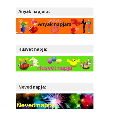
Anyák napjára:
Húsvét napja:
Neved napja: