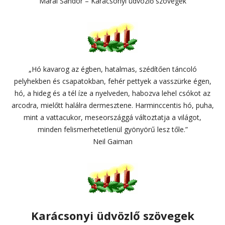
Márai Sándor – Karácsonyi üdvözlő szövegek
„Hó kavarog az égben, hatalmas, szédítően táncoló
pelyhekben és csapatokban, fehér pettyek a vasszürke égen,
hó, a hideg és a tél íze a nyelveden, habozva lehel csókot az
arcodra, mielőtt halálra dermesztene. Harminccentis hó, puha,
mint a vattacukor, meseországgá változtatja a világot,
minden felismerhetetlenül gyönyörű lesz tőle.”
Neil Gaiman
Karácsonyi üdvözlő szövegek