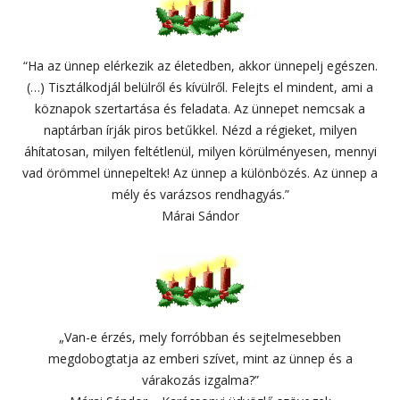
“Ha az ünnep elérkezik az életedben, akkor ünnepelj egészen.
(…) Tisztálkodjál belülről és kívülről. Felejts el mindent, ami a
köznapok szertartása és feladata. Az ünnepet nemcsak a
naptárban írják piros betűkkel. Nézd a régieket, milyen
áhítatosan, milyen feltétlenül, milyen körülményesen, mennyi
vad örömmel ünnepeltek! Az ünnep a különbözés. Az ünnep a
mély és varázsos rendhagyás.”
Márai Sándor
„Van-e érzés, mely forróbban és sejtelmesebben
megdobogtatja az emberi szívet, mint az ünnep és a
várakozás izgalma?”