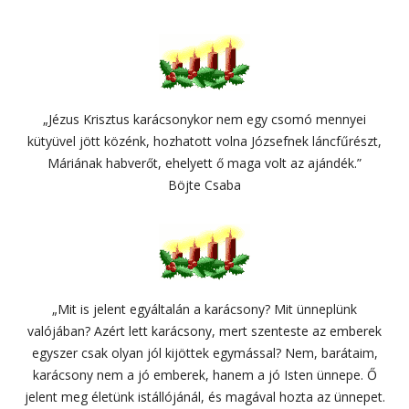
„Jézus Krisztus karácsonykor nem egy csomó mennyei
kütyüvel jött közénk, hozhatott volna Józsefnek láncfűrészt,
Máriának habverőt, ehelyett ő maga volt az ajándék.”
Böjte Csaba
„Mit is jelent egyáltalán a karácsony? Mit ünneplünk
valójában? Azért lett karácsony, mert szenteste az emberek
egyszer csak olyan jól kijöttek egymással? Nem, barátaim,
karácsony nem a jó emberek, hanem a jó Isten ünnepe. Ő
jelent meg életünk istállójánál, és magával hozta az ünnepet.