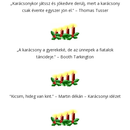
„Karácsonykor játssz és jókedvre derülj, mert a karácsony
csak évente egyszer jön el.” – Thomas Tusser
„A karácsony a gyerekeké, de az ünnepek a fiatalok
táncideje.” – Booth Tarkington
“Kicsim, hideg van kint.” – Martin dékán – Karácsonyi idézet