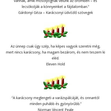
vannak, amik mosolyognak velünk az örömben – és
lecsókolják a könnyeinket a fájdalomban.”
Gárdonyi Géza – Karácsonyi üdvözlő szövegek
Az ünnep csak úgy szép, ha képes vagyok szeretni még,
mert nincs karácsony, ha magam bezárom, és nem teszem ki
eléd.
Eleven Hold
“A karácsony meglengeti a varázspálcáját, és onnantól
minden puhább és gyönyörűbb.”
Norman Vincent Peale