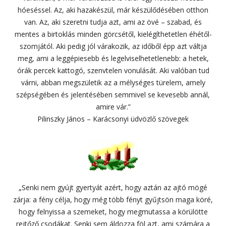
hóeséssel. Az, aki hazakészül, már készülődésében otthon
van. Az, aki szeretni tudja azt, ami az övé – szabad, és
mentes a birtoklás minden görcsétől, kielégíthetetlen éhétől-
szomjától. Aki pedig jól várakozik, az időből épp azt váltja
meg, ami a leggépiesebb és legelviselhetetlenebb: a hetek,
órák percek kattogó, szenvtelen vonulását. Aki valóban tud
várni, abban megszületik az a mélységes türelem, amely
szépségében és jelentésében semmivel se kevesebb annál,
amire vár.”
Pilinszky János – Karácsonyi üdvözlő szövegek
„Senki nem gyújt gyertyát azért, hogy aztán az ajtó mögé
zárja: a fény célja, hogy még több fényt gyűjtsön maga köré,
hogy felnyissa a szemeket, hogy megmutassa a körülötte
rejtőző csodákat. Senki sem áldozza föl azt, ami számára a