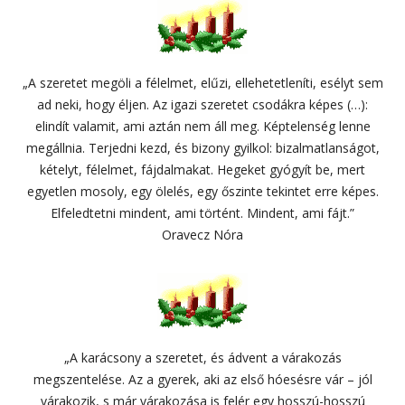
„A szeretet megöli a félelmet, elűzi, ellehetetleníti, esélyt sem
ad neki, hogy éljen. Az igazi szeretet csodákra képes (…):
elindít valamit, ami aztán nem áll meg. Képtelenség lenne
megállnia. Terjedni kezd, és bizony gyilkol: bizalmatlanságot,
kételyt, félelmet, fájdalmakat. Hegeket gyógyít be, mert
egyetlen mosoly, egy ölelés, egy őszinte tekintet erre képes.
Elfeledtetni mindent, ami történt. Mindent, ami fájt.”
Oravecz Nóra
„A karácsony a szeretet, és ádvent a várakozás
megszentelése. Az a gyerek, aki az első hóesésre vár – jól
várakozik, s már várakozása is felér egy hosszú-hosszú