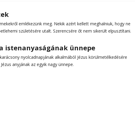
tek
rmekekről emlékezünk meg. Nekik azért kellett meghalniuk, hogy ne
betlehemi születésére utalt. Szerencsére őt nem sikerült elpusztítani.
ia istenanyaságának ünnepe
 karácsony nyolcadnapjának alkalmából Jézus körülmetélkedésére
 Jézus anyjának az egyik nagy ünnepe.