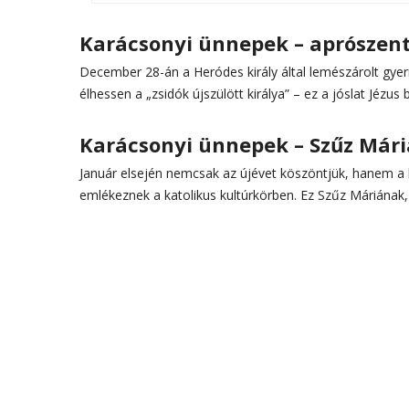
Karácsonyi ünnepek – aprószen
December 28-án a Heródes király által lemészárolt gye
élhessen a „zsidók újszülött királya” – ez a jóslat Jézus 
Karácsonyi ünnepek – Szűz Már
Január elsején nemcsak az újévet köszöntjük, hanem a
emlékeznek a katolikus kultúrkörben. Ez Szűz Máriának,