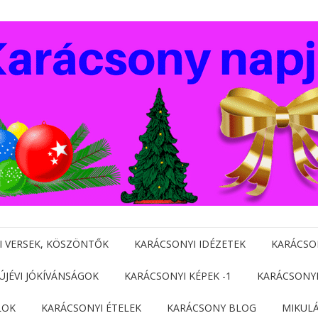
I VERSEK, KÖSZÖNTŐK
KARÁCSONYI IDÉZETEK
KARÁCSO
 ÚJÉVI JÓKÍVÁNSÁGOK
KARÁCSONYI KÉPEK -1
KARÁCSONYI
LOK
KARÁCSONYI ÉTELEK
KARÁCSONY BLOG
MIKUL