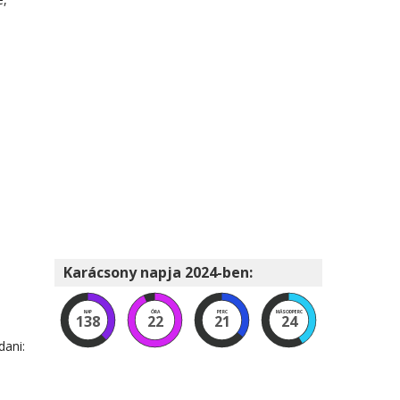
Karácsony napja 2024-ben:
NAP
ÓRA
PERC
MÁSODPERC
138
22
21
22
dani: