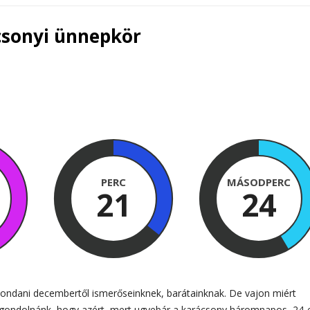
csonyi ünnepkör
PERC
MÁSODPERC
21
22
ondani decembertől ismerőseinknek, barátainknak. De vajon miért
 gondolnánk, hogy azért, mert ugyebár a karácsony háromnapos, 24-