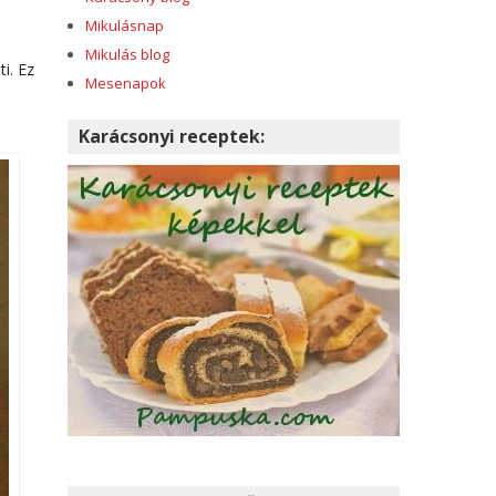
Mikulásnap
Mikulás blog
i. Ez
Mesenapok
Karácsonyi receptek: