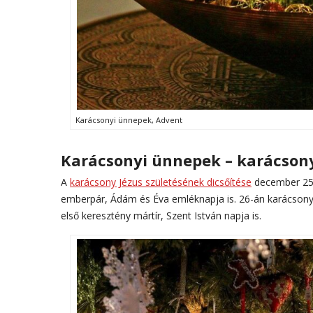
Karácsonyi ünnepek, Advent
Karácsonyi ünnepek – karácson
A
karácsony Jézus születésének dicsőítése
december 25-
emberpár, Ádám és Éva emléknapja is. 26-án karácsony 
első keresztény mártír, Szent István napja is.