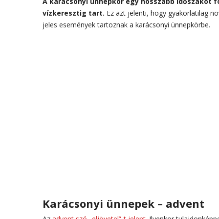
A karácsonyi ünnepkör egy hosszabb időszakot f
vízkeresztig tart.
Ez azt jelenti, hogy gyakorlatilag 
jeles események tartoznak a karácsonyi ünnepkörbe.
Karácsonyi ünnepek – advent
Az
advent szó „eljövetel”-t jelent
. Ilyenkor tulajdonképp