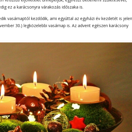
edig ez a karácsonyra várakozás időszaka is.
 vasárnaptól kezdődik, ami egyúttal az egyházi év kezdetét is jelent
vember 30.) legközelebbi vasárnap is. Az advent egészen karácsony