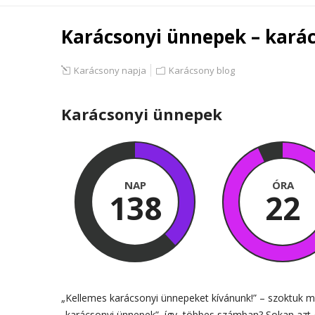
Karácsonyi ünnepek – kará
Karácsony napja
Karácsony blog
Karácsonyi ünnepek
NAP
ÓRA
138
22
„Kellemes karácsonyi ünnepeket kívánunk!” – szoktuk m
„karácsonyi ünnepek”, így, többes számban? Sokan azt