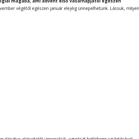
oglal magába, ami advent első vasárnapjától egészen
november végétől egészen január elejéig ünnepelhetünk. Lássuk, milye
en Krisztus eljövetelét ünnepeljük, egyrészt betlehemi születésével,