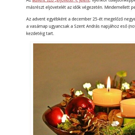
másrészt eljövetelét az idők végezetén. Mindemellett p
Az advent egyébként a december 25-ét megelőző negyedik
a vasárnap ugyancsak a Szent András napjához eső (no
kezdetéig tart.