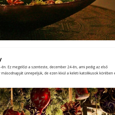
y
én. Ez megelőzi a szenteste, december 24-én, ami pedig az első
másodnapját ünnepeljük, de ezen kívül a keleti katolikusok körében 