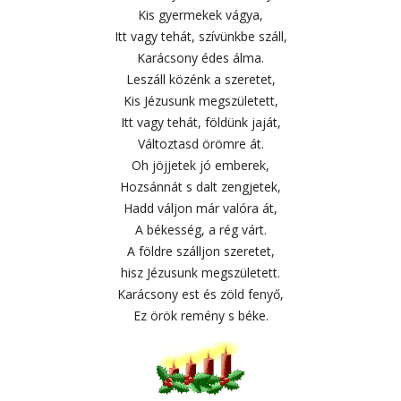
Kis gyermekek vágya,
Itt vagy tehát, szívünkbe száll,
Karácsony édes álma.
Leszáll közénk a szeretet,
Kis Jézusunk megszületett,
Itt vagy tehát, földünk jaját,
Változtasd örömre át.
Oh jöjjetek jó emberek,
Hozsánnát s dalt zengjetek,
Hadd váljon már valóra át,
A békesség, a rég várt.
A földre szálljon szeretet,
hisz Jézusunk megszületett.
Karácsony est és zöld fenyő,
Ez örök remény s béke.