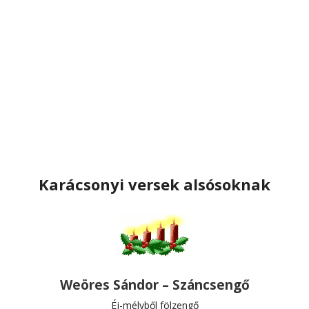
Karácsonyi versek alsósoknak
Weöres Sándor – Száncsengő
Éj-mélyből fölzengő