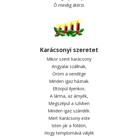
Ő mindig átérzi.
Karácsonyi szeretet
Mikor szent karácsony
Angyalai szállnak,
Öröm a vendége
Minden igaz háznak.
Eltörpül ilyenkor,
A lárma, az árnyék,
Megszépül a szívben
Minden igaz szándék.
Mert Karácsony este
Isten jár a földön,
Hogy templomává váljék