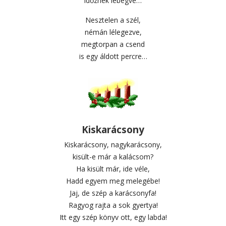
időznek lebegve…
Nesztelen a szél,
némán lélegezve,
megtorpan a csend
is egy áldott percre…
Kiskarácsony
Kiskarácsony, nagykarácsony,
kisült-e már a kalácsom?
Ha kisült már, ide véle,
Hadd egyem meg melegébe!
Jaj, de szép a karácsonyfa!
Ragyog rajta a sok gyertya!
Itt egy szép könyv ott, egy labda!