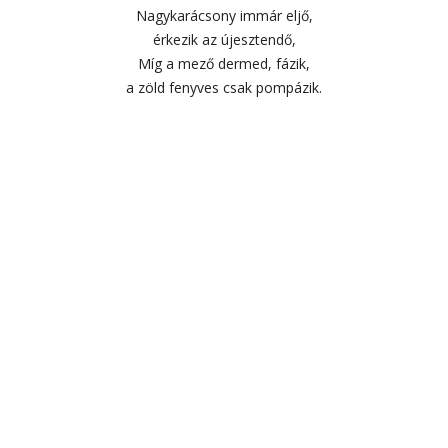
Nagykarácsony immár eljő,
érkezik az újesztendő,
Míg a mező dermed, fázik,
a zöld fenyves csak pompázik.