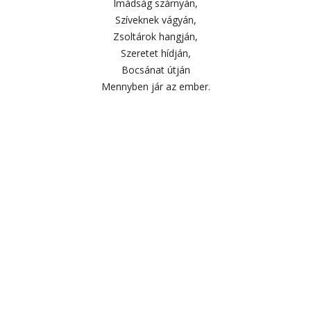
Imádság szárnyán,
Szíveknek vágyán,
Zsoltárok hangján,
Szeretet hídján,
Bocsánat útján
Mennyben jár az ember.