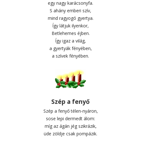
egy nagy karácsonyfa.
S ahány emberi szív,
mind ragyogó gyertya.
Így látjuk ilyenkor,
Betlehemes éjben.
Így igaz a világ,
a gyertyák fényében,
a szívek fényében.
Szép a fenyő
Szép a fenyő télen-nyáron,
sose lepi dermedt álom:
míg az ágán jég szikrázik,
üde zöldje csak pompázik.