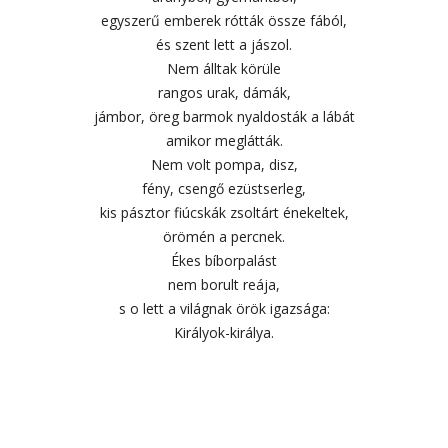
egyszerű emberek rótták össze fából,
és szent lett a jászol.
Nem álltak körüle
rangos urak, dámák,
jámbor, öreg barmok nyaldosták a lábát
amikor meglátták.
Nem volt pompa, disz,
fény, csengő ezüstserleg,
kis pásztor fiúcskák zsoltárt énekeltek,
örömén a percnek.
Ékes bíborpalást
nem borult reája,
s o lett a világnak örök igazsága:
Királyok-királya.