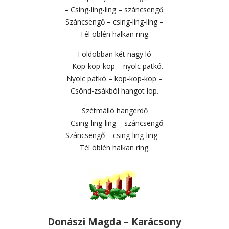
– Csing-ling-ling – száncsengő.
Száncsengő – csing-ling-ling –
Tél öblén halkan ring.
Földobban két nagy ló
– Kop-kop-kop – nyolc patkó.
Nyolc patkó – kop-kop-kop –
Csönd-zsákból hangot lop.
Szétmálló hangerdő
– Csing-ling-ling – száncsengő.
Száncsengő – csing-ling-ling –
Tél öblén halkan ring.
Donászi Magda – Karácsony