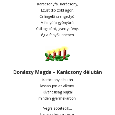
Karácsonyfa, Karácsony,
Ezüst dió zöld ágon.
Csilingelő csengettyű,
A fenyőfa gyönyörű.
Csillagszóró, gyertyafény,
ég a fenyő ünnepén
Donászy Magda – Karácsony délután
Karácsony délután
lassan jön az alkony.
Kíváncsiság bujkál
minden gyermekarcon.
Végre sötétedik…
hamvas lesz az este.