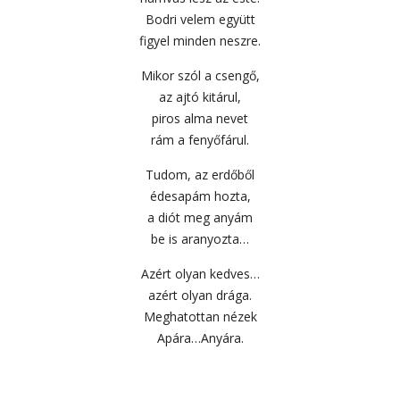
Bodri velem együtt
figyel minden neszre.
Mikor szól a csengő,
az ajtó kitárul,
piros alma nevet
rám a fenyőfárul.
Tudom, az erdőből
édesapám hozta,
a diót meg anyám
be is aranyozta…
Azért olyan kedves…
azért olyan drága.
Meghatottan nézek
Apára…Anyára.