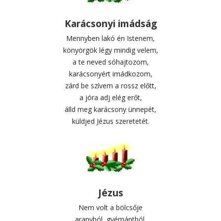
Karácsonyi imádság
Mennyben lakó én Istenem,
könyörgök légy mindig velem,
a te neved sóhajtozom,
karácsonyért imádkozom,
zárd be szívem a rossz előtt,
a jóra adj elég erőt,
álld meg karácsony ünnepét,
küldjed Jézus szeretetét.
Jézus
Nem volt a bölcsője
aranyból, gyémántból,