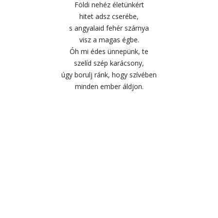
Földi nehéz életünkért
hitet adsz cserébe,
s angyalaid fehér szárnya
visz a magas égbe.
Óh mi édes ünnepünk, te
szelíd szép karácsony,
úgy borulj ránk, hogy szívében
minden ember áldjon.