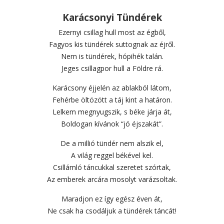
Karácsonyi Tündérek
Ezernyi csillag hull most az égből,
Fagyos kis tündérek suttognak az éjről.
Nem is tündérek, hópihék talán.
Jeges csillagpor hull a Földre rá.
Karácsony éjjelén az ablakból látom,
Fehérbe öltözött a táj kint a határon.
Lelkem megnyugszik, s béke járja át,
Boldogan kívánok “jó éjszakát”.
De a millió tündér nem alszik el,
A világ reggel békével kel.
Csillámló táncukkal szeretet szórtak,
Az emberek arcára mosolyt varázsoltak.
Maradjon ez így egész éven át,
Ne csak ha csodáljuk a tündérek táncát!