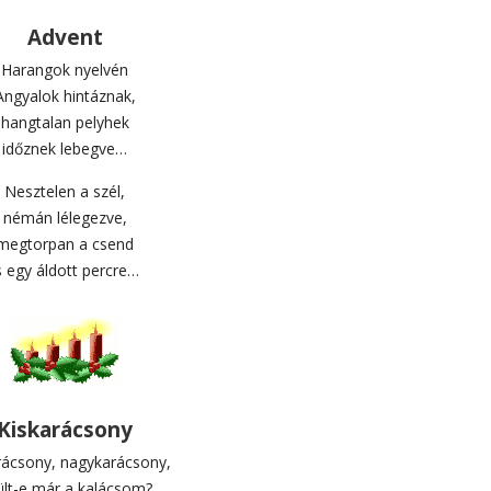
Advent
Harangok nyelvén
Angyalok hintáznak,
hangtalan pelyhek
időznek lebegve…
Nesztelen a szél,
némán lélegezve,
megtorpan a csend
s egy áldott percre…
Kiskarácsony
rácsony, nagykarácsony,
ült-e már a kalácsom?