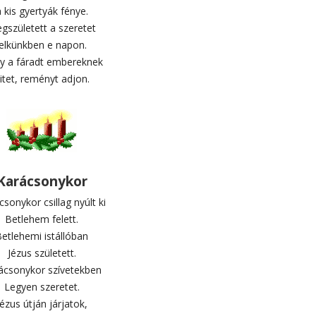
 kis gyertyák fénye.
gszületett a szeretet
lelkünkben e napon.
y a fáradt embereknek
itet, reményt adjon.
Karácsonykor
sonykor csillag nyúlt ki
Betlehem felett.
etlehemi istállóban
Jézus született.
ácsonykor szívetekben
Legyen szeretet.
Jézus útján járjatok,