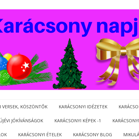
I VERSEK, KÖSZÖNTŐK
KARÁCSONYI IDÉZETEK
KARÁCSO
 ÚJÉVI JÓKÍVÁNSÁGOK
KARÁCSONYI KÉPEK -1
KARÁCSONYI
LOK
KARÁCSONYI ÉTELEK
KARÁCSONY BLOG
MIKUL