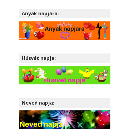
Anyák napjára:
Húsvét napja:
Neved napja: