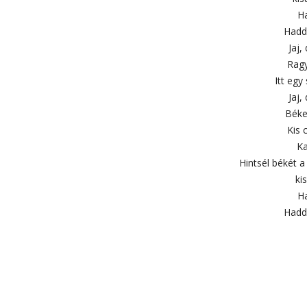
Ha
Hadd
Jaj,
Ragy
Itt egy
Jaj,
Béke
Kis 
Ka
Hintsél békét a 
ki
Ha
Hadd