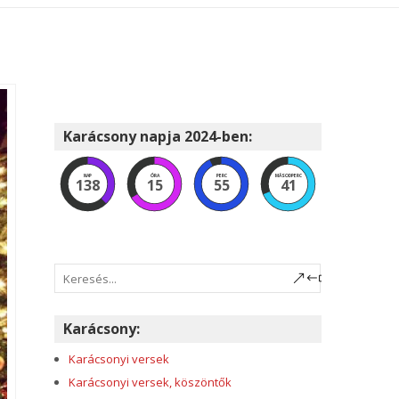
Karácsony napja 2024-ben:
NAP
ÓRA
PERC
MÁSODPERC
138
15
55
40
Karácsony:
Karácsonyi versek
Karácsonyi versek, köszöntők