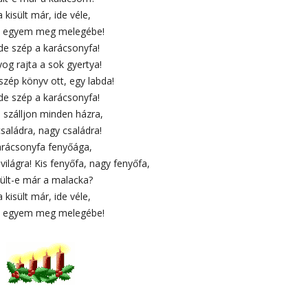
 kisült már, ide véle,
 egyem meg melegébe!
 de szép a karácsonyfa!
og rajta a sok gyertya!
 szép könyv ott, egy labda!
 de szép a karácsonyfa!
 szálljon minden házra,
családra, nagy családra!
rácsonyfa fenyőága,
világra! Kis fenyőfa, nagy fenyőfa,
sült-e már a malacka?
 kisült már, ide véle,
 egyem meg melegébe!