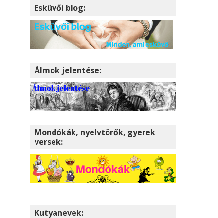
Esküvői blog:
Álmok jelentése:
Mondókák, nyelvtörők, gyerek
versek:
Kutyanevek: