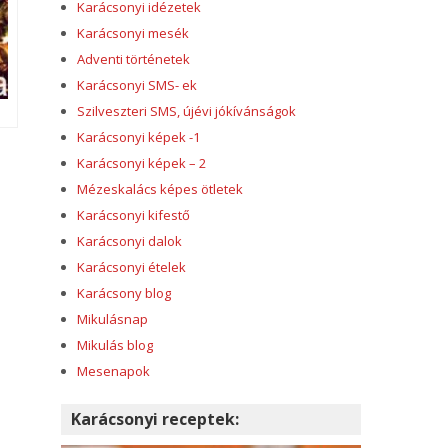
Karácsonyi idézetek
Karácsonyi mesék
Adventi történetek
Karácsonyi SMS- ek
Szilveszteri SMS, újévi jókívánságok
Karácsonyi képek -1
Karácsonyi képek – 2
Mézeskalács képes ötletek
Karácsonyi kifestő
Karácsonyi dalok
Karácsonyi ételek
Karácsony blog
Mikulásnap
Mikulás blog
Mesenapok
Karácsonyi receptek: