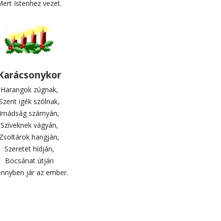
ert Istenhez vezet.
Karácsonykor
Harangok zúgnak,
Szent igék szólnak,
Imádság szárnyán,
Szíveknek vágyán,
Zsoltárok hangján,
Szeretet hídján,
Bocsánat útján
nnyben jár az ember.