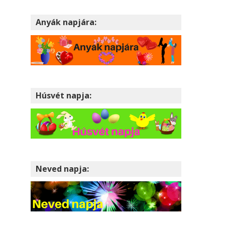
Anyák napjára:
Húsvét napja:
Neved napja: