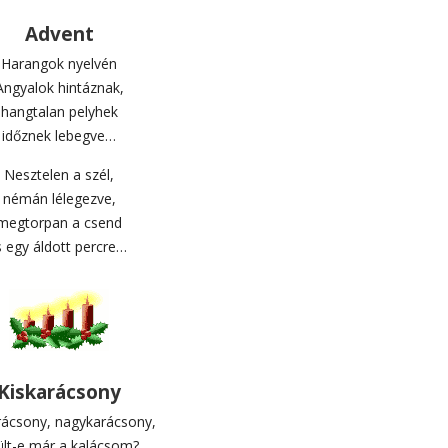
Advent
Harangok nyelvén
Angyalok hintáznak,
hangtalan pelyhek
időznek lebegve…
Nesztelen a szél,
némán lélegezve,
megtorpan a csend
s egy áldott percre…
Kiskarácsony
rácsony, nagykarácsony,
ült-e már a kalácsom?