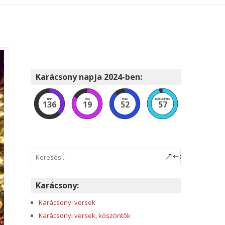
Karácsony napja 2024-ben:
NAP
ÓRA
PERC
MÁSODPERC
136
19
52
56
Karácsony:
Karácsonyi versek
Karácsonyi versek, köszöntők