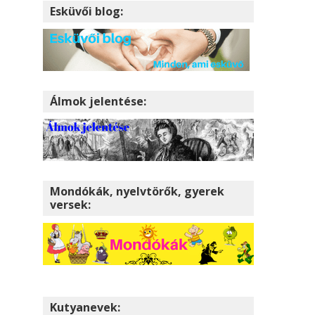
Esküvői blog:
Álmok jelentése:
Mondókák, nyelvtörők, gyerek
versek:
Kutyanevek: