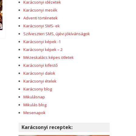
Karácsonyi idézetek
Karácsonyi mesék
Adventi történetek
Karácsonyi SMS- ek
Szilveszteri SMS, újévi jókívánságok
Karácsonyi képek -1
Karácsonyi képek – 2
Mézeskalács képes ötletek
Karácsonyi kifestő
Karácsonyi dalok
Karácsonyi ételek
Karácsony blog
Mikulásnap
Mikulás blog
Mesenapok
Karácsonyi receptek: