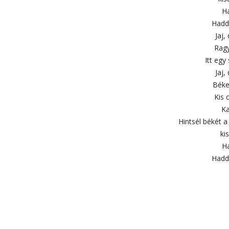
Ha
Hadd
Jaj,
Ragy
Itt egy
Jaj,
Béke
Kis 
Ka
Hintsél békét a 
ki
Ha
Hadd