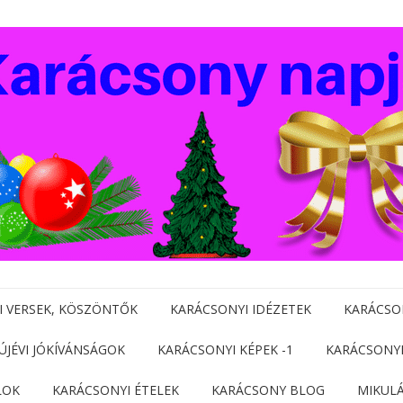
I VERSEK, KÖSZÖNTŐK
KARÁCSONYI IDÉZETEK
KARÁCSO
 ÚJÉVI JÓKÍVÁNSÁGOK
KARÁCSONYI KÉPEK -1
KARÁCSONYI
LOK
KARÁCSONYI ÉTELEK
KARÁCSONY BLOG
MIKUL