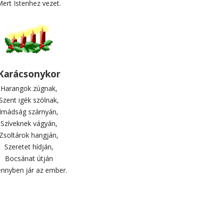
ert Istenhez vezet.
Karácsonykor
Harangok zúgnak,
Szent igék szólnak,
Imádság szárnyán,
Szíveknek vágyán,
Zsoltárok hangján,
Szeretet hídján,
Bocsánat útján
nnyben jár az ember.