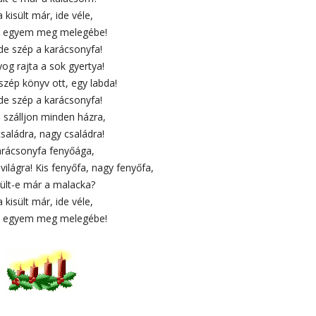
 kisült már, ide véle,
 egyem meg melegébe!
 de szép a karácsonyfa!
og rajta a sok gyertya!
 szép könyv ott, egy labda!
 de szép a karácsonyfa!
 szálljon minden házra,
családra, nagy családra!
rácsonyfa fenyőága,
világra! Kis fenyőfa, nagy fenyőfa,
sült-e már a malacka?
 kisült már, ide véle,
 egyem meg melegébe!