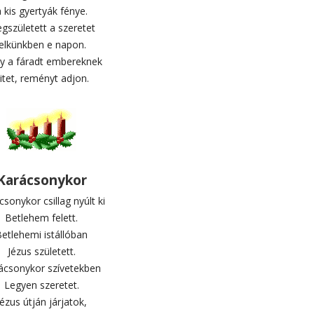
 kis gyertyák fénye.
gszületett a szeretet
lelkünkben e napon.
y a fáradt embereknek
itet, reményt adjon.
Karácsonykor
sonykor csillag nyúlt ki
Betlehem felett.
etlehemi istállóban
Jézus született.
ácsonykor szívetekben
Legyen szeretet.
Jézus útján járjatok,