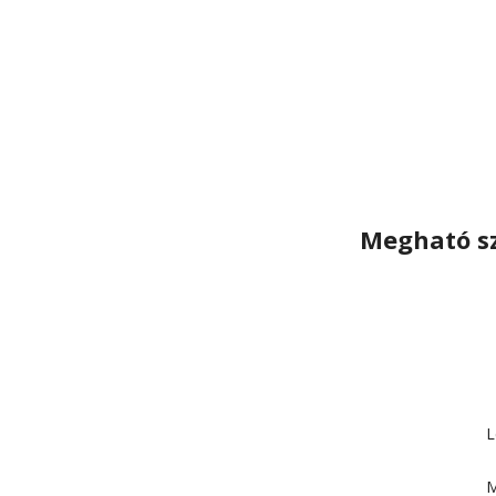
Megható sz
L
M