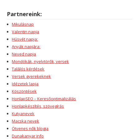
Partnereink:
Mikulásnap
Valentin napja
Húsvét napja:
Anyák napjára:
Neved napja
Mondókák, nyelvtörők, versek
Találós kérdések
Versek gyerekeknek
Idézetek lapja
Köszöntések
HonlapSEO – Keresőoptimalizálás
Honlapkészítés, szövegírás
Kutyanevek
Macska nevek
Ötvenes nők blogja
Dunakanyar info