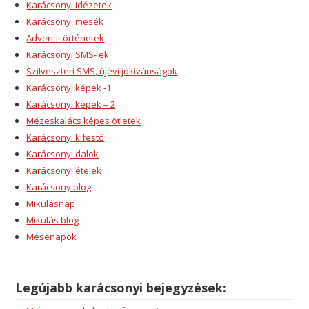
Karácsonyi idézetek
Karácsonyi mesék
Adventi történetek
Karácsonyi SMS- ek
Szilveszteri SMS, újévi jókívánságok
Karácsonyi képek -1
Karácsonyi képek – 2
Mézeskalács képes ötletek
Karácsonyi kifestő
Karácsonyi dalok
Karácsonyi ételek
Karácsony blog
Mikulásnap
Mikulás blog
Mesenapok
Legújabb karácsonyi bejegyzések: