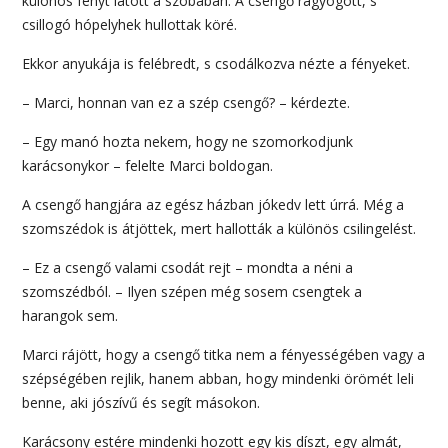
különös fényt látott a szobában. A csengő ragyogott, s
csillogó hópelyhek hullottak köré.
Ekkor anyukája is felébredt, s csodálkozva nézte a fényeket.
– Marci, honnan van ez a szép csengő? – kérdezte.
– Egy manó hozta nekem, hogy ne szomorkodjunk
karácsonykor – felelte Marci boldogan.
A csengő hangjára az egész házban jókedv lett úrrá. Még a
szomszédok is átjöttek, mert hallották a különös csilingelést.
– Ez a csengő valami csodát rejt – mondta a néni a
szomszédból. – Ilyen szépen még sosem csengtek a
harangok sem.
Marci rájött, hogy a csengő titka nem a fényességében vagy a
szépségében rejlik, hanem abban, hogy mindenki örömét leli
benne, aki jószívű és segít másokon.
Karácsony estére mindenki hozott egy kis díszt, egy almát,