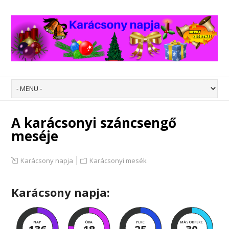
A karácsonyi száncsengő
meséje
Karácsony napja
Karácsonyi mesék
Karácsony napja:
NAP
ÓRA
PERC
MÁSODPERC