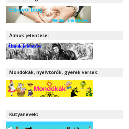
Álmok jelentése:
Mondókák, nyelvtörők, gyerek versek:
Kutyanevek: