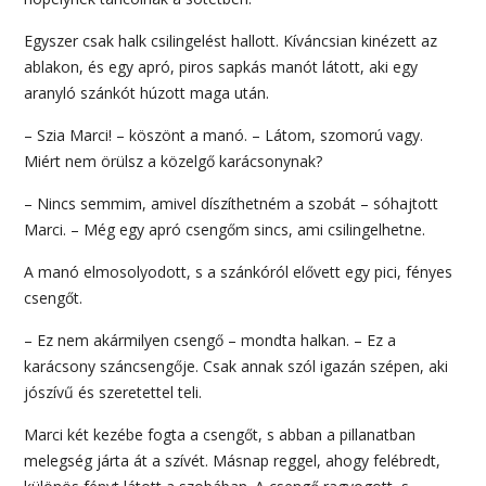
Egyszer csak halk csilingelést hallott. Kíváncsian kinézett az
ablakon, és egy apró, piros sapkás manót látott, aki egy
aranyló szánkót húzott maga után.
– Szia Marci! – köszönt a manó. – Látom, szomorú vagy.
Miért nem örülsz a közelgő karácsonynak?
– Nincs semmim, amivel díszíthetném a szobát – sóhajtott
Marci. – Még egy apró csengőm sincs, ami csilingelhetne.
A manó elmosolyodott, s a szánkóról elővett egy pici, fényes
csengőt.
– Ez nem akármilyen csengő – mondta halkan. – Ez a
karácsony száncsengője. Csak annak szól igazán szépen, aki
jószívű és szeretettel teli.
Marci két kezébe fogta a csengőt, s abban a pillanatban
melegség járta át a szívét. Másnap reggel, ahogy felébredt,