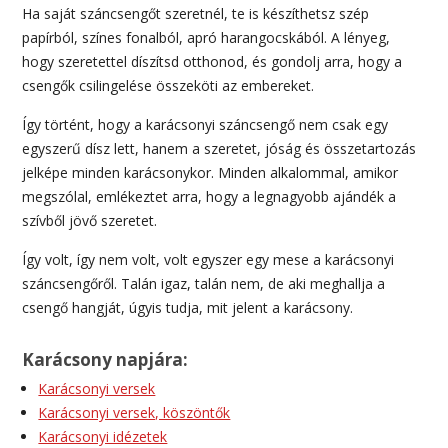
Ha saját száncsengőt szeretnél, te is készíthetsz szép
papírból, színes fonalból, apró harangocskából. A lényeg,
hogy szeretettel díszítsd otthonod, és gondolj arra, hogy a
csengők csilingelése összeköti az embereket.
Így történt, hogy a karácsonyi száncsengő nem csak egy
egyszerű dísz lett, hanem a szeretet, jóság és összetartozás
jelképe minden karácsonykor. Minden alkalommal, amikor
megszólal, emlékeztet arra, hogy a legnagyobb ajándék a
szívből jövő szeretet.
Így volt, így nem volt, volt egyszer egy mese a karácsonyi
száncsengőről. Talán igaz, talán nem, de aki meghallja a
csengő hangját, úgyis tudja, mit jelent a karácsony.
Karácsony napjára:
Karácsonyi versek
Karácsonyi versek, köszöntők
Karácsonyi idézetek