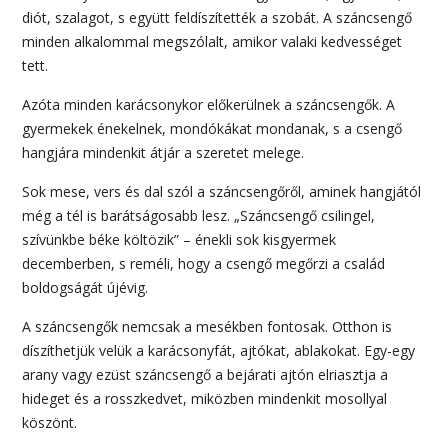
diót, szalagot, s együtt feldíszítették a szobát. A száncsengő
minden alkalommal megszólalt, amikor valaki kedvességet
tett.
Azóta minden karácsonykor előkerülnek a száncsengők. A
gyermekek énekelnek, mondókákat mondanak, s a csengő
hangjára mindenkit átjár a szeretet melege.
Sok mese, vers és dal szól a száncsengőről, aminek hangjától
még a tél is barátságosabb lesz. „Száncsengő csilingel,
szívünkbe béke költözik” – énekli sok kisgyermek
decemberben, s reméli, hogy a csengő megőrzi a család
boldogságát újévig.
A száncsengők nemcsak a mesékben fontosak. Otthon is
díszíthetjük velük a karácsonyfát, ajtókat, ablakokat. Egy-egy
arany vagy ezüst száncsengő a bejárati ajtón elriasztja a
hideget és a rosszkedvet, miközben mindenkit mosollyal
köszönt.