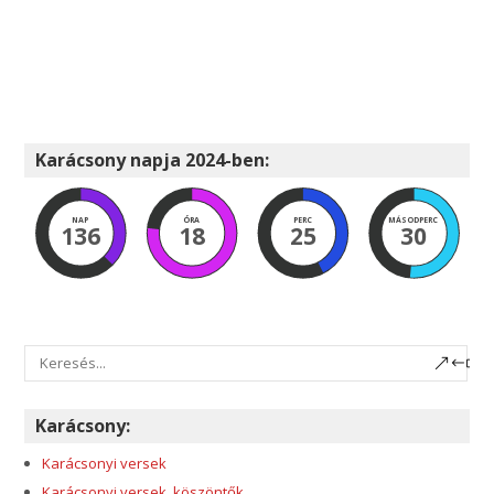
Karácsony napja 2024-ben:
NAP
ÓRA
PERC
MÁSODPERC
136
18
25
30
Karácsony:
Karácsonyi versek
Karácsonyi versek, köszöntők