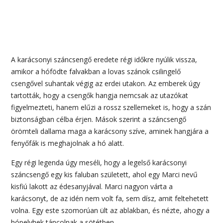
A karácsonyi száncsengő eredete régi időkre nyúlik vissza,
amikor a hófödte falvakban a lovas szánok csilingelő
csengővel suhantak végig az erdei utakon. Az emberek úgy
tartották, hogy a csengők hangja nemcsak az utazókat
figyelmezteti, hanem elűzi a rossz szellemeket is, hogy a szán
biztonságban célba érjen. Mások szerint a száncsengő
örömteli dallama maga a karácsony szíve, aminek hangjára a
fenyőfák is meghajolnak a hó alatt.
Egy régi legenda úgy meséli, hogy a legelső karácsonyi
száncsengő egy kis faluban született, ahol egy Marci nevű
kisfiú lakott az édesanyjával. Marci nagyon várta a
karácsonyt, de az idén nem volt fa, sem dísz, amit feltehetett
volna. Egy este szomorúan ült az ablakban, és nézte, ahogy a
hópelyhek táncolnak a sötétben.