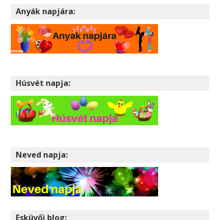
Anyák napjára:
Húsvét napja:
Neved napja:
Esküvői blog: