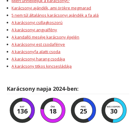
Miért ünnepeljük a karácsonyt?
Karácsonyi ajándék, ami örökre megmarad
5 nem túl általános karácsonyi ajándék a fa alá
A karácsonyi csillagkoszorú
A karácsonyi angyalfény
A kandalló meséje karácsony éjjelén
A karácsonyi est csodafénye
A karácsonyfa alatti csoda
A karácsonyi harang csodája
A karácsony titkos kincsesládája
Karácsony napja 2024-ben:
NAP
ÓRA
PERC
MÁSODPERC
136
18
25
30