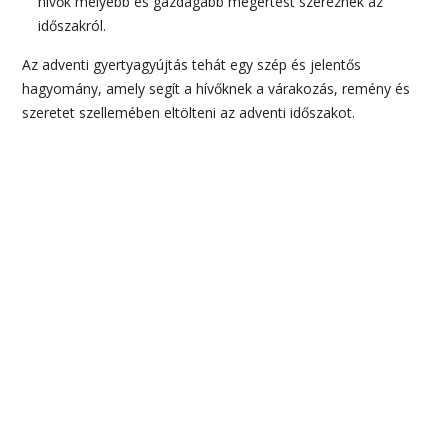
hívők mélyebb és gazdagabb megértést szereznek az
időszakról.
Az adventi gyertyagyújtás tehát egy szép és jelentős
hagyomány, amely segít a hívőknek a várakozás, remény és
szeretet szellemében eltölteni az adventi időszakot.