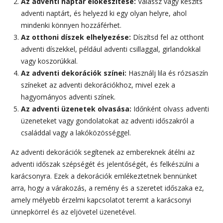
Az adventi naptár előkészítése:
Válassz vagy készíts
adventi naptárt, és helyezd ki egy olyan helyre, ahol
mindenki könnyen hozzáférhet.
Az otthoni díszek elhelyezése:
Díszítsd fel az otthont
adventi díszekkel, például adventi csillaggal, girlandokkal
vagy koszorúkkal.
Az adventi dekorációk színei:
Használj lila és rózsaszín
színeket az adventi dekorációkhoz, mivel ezek a
hagyományos adventi színek.
Az adventi üzenetek olvasása:
Időnként olvass adventi
üzeneteket vagy gondolatokat az adventi időszakról a
családdal vagy a lakóközösséggel.
Az adventi dekorációk segítenek az embereknek átélni az
adventi időszak szépségét és jelentőségét, és felkészülni a
karácsonyra. Ezek a dekorációk emlékeztetnek bennünket
arra, hogy a várakozás, a remény és a szeretet időszaka ez,
amely mélyebb érzelmi kapcsolatot teremt a karácsonyi
ünnepkörrel és az eljövetel üzenetével.