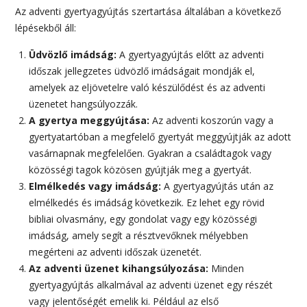
Az adventi gyertyagyújtás szertartása általában a következő
lépésekből áll:
Üdvözlő imádság:
A gyertyagyújtás előtt az adventi
időszak jellegzetes üdvözlő imádságait mondják el,
amelyek az eljövetelre való készülődést és az adventi
üzenetet hangsúlyozzák.
A gyertya meggyújtása:
Az adventi koszorún vagy a
gyertyatartóban a megfelelő gyertyát meggyújtják az adott
vasárnapnak megfelelően. Gyakran a családtagok vagy
közösségi tagok közösen gyújtják meg a gyertyát.
Elmélkedés vagy imádság:
A gyertyagyújtás után az
elmélkedés és imádság következik. Ez lehet egy rövid
bibliai olvasmány, egy gondolat vagy egy közösségi
imádság, amely segít a résztvevőknek mélyebben
megérteni az adventi időszak üzenetét.
Az adventi üzenet kihangsúlyozása:
Minden
gyertyagyújtás alkalmával az adventi üzenet egy részét
vagy jelentőségét emelik ki. Például az első