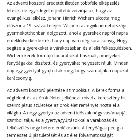
Az adventi koszorú eredetét illetően többféle elképzelés
létezik, de egyik legelterjedtebb verziója az, hogy az
evangélikus lelkész, Johann Hinrich Wichern alkotta meg
először a 19. század elején. Wichern az egyik németországi
gyermekotthonban dolgozott, ahol a gyerekek napról napra
érdeklődve kérdezték, hány nap van még karácsonyig. Hogy
segítse a gyerekeket a várakozásban és a lelki felkészülésben,
Wichern kerek formájú fadarabokat használt, amelyeket
fenyőágakkal díszített, és gyertyákat helyezett rájuk. Minden
nap egy gyertyát gyújtottak meg, hogy számolják a napokat
karácsonyig.
Az adventi koszorú jelentése szimbolikus. A kerek forma a
végtelent és az örök életet jelképezi, mivel a keresztény hit
szerint Jézus születése az örök élet reményét hozta el a
világba. A négy gyertya az adventi időszak négy vasárnapját
szimbolizálja, és a gyertyagyújtásokkal a várakozás és
felkészülés négy hetére emlékezünk. A fenyőágak pedig a
természet újjászületését és az élet folyamatosságát