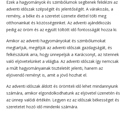
Ezek a hagyományok és szimbólumok segítenek felidézni az
adventi időszak szépségét és jelentőségét. A várakozás, a
remény, a béke és a szeretet üzenete élettel tölti meg
otthonainkat és közösségeinket. Az adventi ajándékozás
pedig az öröm és az együtt töltött idő fontosságát hozza ki.
Amikor az adventi hagyományokat és szimbólumokat
megtartjuk, megéljük az adventi időszak gazdagságát, és
felkészülünk arra, hogy ünnepeljük a Karácsonyt, az Istennek
való eljövetelünket a világba. Az adventi időszak így nemcsak
a múlt hagyományainak tiszteletét jelenti, hanem az
eljövendő reményt is, amit a jövő hozhat el.
Az adventi időszak áldott és örömteli idő lehet mindannyiunk
számára, amikor elgondolkodhatunk az eljövetel üzenetén és
az ünnep valódi értékén. Legyen ez az időszak békességet és
szeretetet hozó idő mindenki számára.