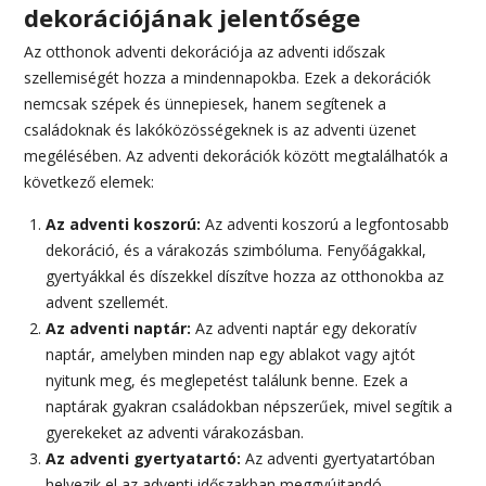
dekorációjának jelentősége
Az otthonok adventi dekorációja az adventi időszak
szellemiségét hozza a mindennapokba. Ezek a dekorációk
nemcsak szépek és ünnepiesek, hanem segítenek a
családoknak és lakóközösségeknek is az adventi üzenet
megélésében. Az adventi dekorációk között megtalálhatók a
következő elemek:
Az adventi koszorú:
Az adventi koszorú a legfontosabb
dekoráció, és a várakozás szimbóluma. Fenyőágakkal,
gyertyákkal és díszekkel díszítve hozza az otthonokba az
advent szellemét.
Az adventi naptár:
Az adventi naptár egy dekoratív
naptár, amelyben minden nap egy ablakot vagy ajtót
nyitunk meg, és meglepetést találunk benne. Ezek a
naptárak gyakran családokban népszerűek, mivel segítik a
gyerekeket az adventi várakozásban.
Az adventi gyertyatartó:
Az adventi gyertyatartóban
helyezik el az adventi időszakban meggyújtandó