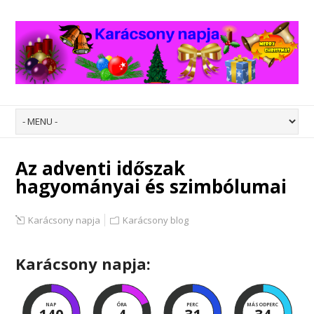
Az adventi időszak
hagyományai és szimbólumai
Karácsony napja
Karácsony blog
Karácsony napja:
NAP
ÓRA
PERC
MÁSODPERC