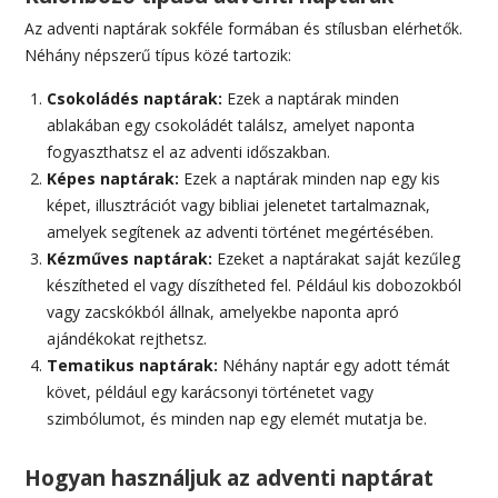
Az adventi naptárak sokféle formában és stílusban elérhetők.
Néhány népszerű típus közé tartozik:
Csokoládés naptárak:
Ezek a naptárak minden
ablakában egy csokoládét találsz, amelyet naponta
fogyaszthatsz el az adventi időszakban.
Képes naptárak:
Ezek a naptárak minden nap egy kis
képet, illusztrációt vagy bibliai jelenetet tartalmaznak,
amelyek segítenek az adventi történet megértésében.
Kézműves naptárak:
Ezeket a naptárakat saját kezűleg
készítheted el vagy díszítheted fel. Például kis dobozokból
vagy zacskókból állnak, amelyekbe naponta apró
ajándékokat rejthetsz.
Tematikus naptárak:
Néhány naptár egy adott témát
követ, például egy karácsonyi történetet vagy
szimbólumot, és minden nap egy elemét mutatja be.
Hogyan használjuk az adventi naptárat