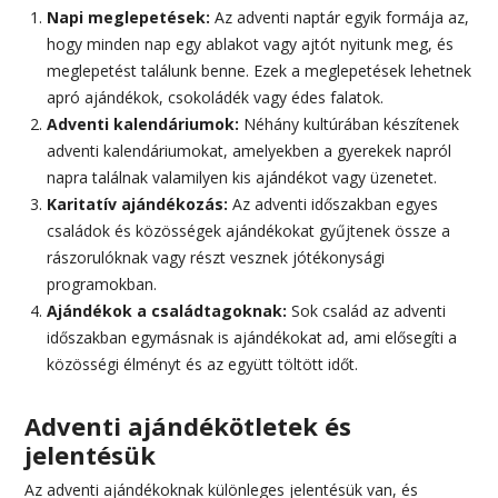
Napi meglepetések:
Az adventi naptár egyik formája az,
hogy minden nap egy ablakot vagy ajtót nyitunk meg, és
meglepetést találunk benne. Ezek a meglepetések lehetnek
apró ajándékok, csokoládék vagy édes falatok.
Adventi kalendáriumok:
Néhány kultúrában készítenek
adventi kalendáriumokat, amelyekben a gyerekek napról
napra találnak valamilyen kis ajándékot vagy üzenetet.
Karitatív ajándékozás:
Az adventi időszakban egyes
családok és közösségek ajándékokat gyűjtenek össze a
rászorulóknak vagy részt vesznek jótékonysági
programokban.
Ajándékok a családtagoknak:
Sok család az adventi
időszakban egymásnak is ajándékokat ad, ami elősegíti a
közösségi élményt és az együtt töltött időt.
Adventi ajándékötletek és
jelentésük
Az adventi ajándékoknak különleges jelentésük van, és