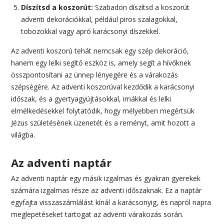
Díszítsd a koszorút:
Szabadon díszítsd a koszorút
adventi dekorációkkal, például piros szalagokkal,
tobozokkal vagy apró karácsonyi díszekkel.
Az adventi koszorú tehát nemcsak egy szép dekoráció,
hanem egy lelki segítő eszköz is, amely segít a hívőknek
összpontosítani az ünnep lényegére és a várakozás
szépségére. Az adventi koszorúval kezdődik a karácsonyi
időszak, és a gyertyagyújtásokkal, imákkal és lelki
elmélkedésekkel folytatódik, hogy mélyebben megértsük
Jézus születésének üzenetét és a reményt, amit hozott a
világba.
Az adventi naptár
Az adventi naptár egy másik izgalmas és gyakran gyerekek
számára izgalmas része az adventi időszaknak. Ez a naptár
egyfajta visszaszámlálást kínál a karácsonyig, és napról napra
meglepetéseket tartogat az adventi várakozás során.