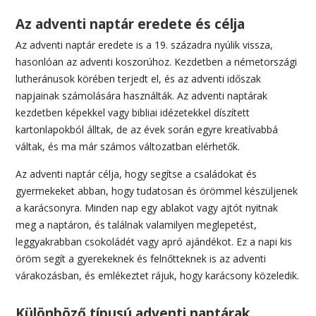
Az adventi naptár eredete és célja
Az adventi naptár eredete is a 19. századra nyúlik vissza,
hasonlóan az adventi koszorúhoz. Kezdetben a németországi
lutheránusok körében terjedt el, és az adventi időszak
napjainak számolására használták. Az adventi naptárak
kezdetben képekkel vagy bibliai idézetekkel díszített
kartonlapokból álltak, de az évek során egyre kreatívabbá
váltak, és ma már számos változatban elérhetők.
Az adventi naptár célja, hogy segítse a családokat és
gyermekeket abban, hogy tudatosan és örömmel készüljenek
a karácsonyra. Minden nap egy ablakot vagy ajtót nyitnak
meg a naptáron, és találnak valamilyen meglepetést,
leggyakrabban csokoládét vagy apró ajándékot. Ez a napi kis
öröm segít a gyerekeknek és felnőtteknek is az adventi
várakozásban, és emlékeztet rájuk, hogy karácsony közeledik.
Különböző típusú adventi naptárak