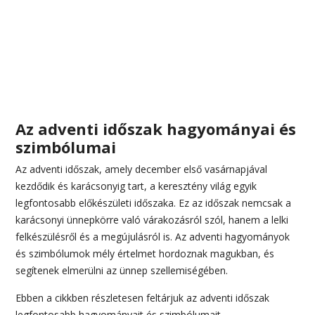
Az adventi időszak hagyományai és
szimbólumai
Az adventi időszak, amely december első vasárnapjával
kezdődik és karácsonyig tart, a keresztény világ egyik
legfontosabb előkészületi időszaka. Ez az időszak nemcsak a
karácsonyi ünnepkörre való várakozásról szól, hanem a lelki
felkészülésről és a megújulásról is. Az adventi hagyományok
és szimbólumok mély értelmet hordoznak magukban, és
segítenek elmerülni az ünnep szellemiségében.
Ebben a cikkben részletesen feltárjuk az adventi időszak
legfontosabb hagyományait és szimbólumait.