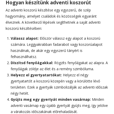
Hogyan készítünk adventi koszorút
Az adventi koszorú készítése egy egyszerű, de szép
hagyomány, amelyet családok és közösségek egyaránt
élveznek. A következő lépések segíthetnek a saját adventi
koszorú készítésében:
Válassz alapot:
Először válassz egy alapot a koszorú
számára. Leggyakrabban fadarabot vagy koszorúalapot
használnak, de akár egy egyszerű tányért is
felhasználhatsz.
Díszítsd fenyőágakkal:
Rögzíts fenyőágakat az alapra. A
fenyőágak zöldje az élet és a remény szimbóluma.
Helyezz el gyertyatartókat:
Helyezz el négy
gyertyatartót a koszorú közepén vagy a körülötte lévő
területen. Ezek a gyertyák szimbolizálják az adventi időszak
négy hetét.
Gyújts meg egy gyertyát minden vasárnap:
Minden
adventi vasárnap egy újabb gyertyát gyújts meg, így jelölve
a várakozás időszakának előrehaladását.