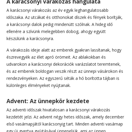
A karácsonyi várakozás hangulata
A karácsonyi várakozás az év egyik leghangulatosabb
időszaka. Az utcákat és otthonokat díszek és fények borítják,
a karácsonyi dalok pedig mindenütt szólnak. A hideg idő
ellenére a szívünk melegebben dobog, ahogy együtt
készülünk a karácsonyra.
A várakozás ideje alatt az emberek gyakran lassítanak, hogy
észrevegyék az élet apró örömeit. Az ablakokban és
udvarokon a karácsonyi dekorációk varázslatot teremtenek,
és az emberek boldogan veszik részt az ünnepi vásárokon és
rendezvényeken. Az egyszerű séták a hó borította tájban is
különleges élményeket nyújtanak.
Advent: Az ünnepkör kezdete
Az adventi időszak hivatalosan a karácsonyi várakozás
kezdetét jelzi. Az advent négy hetes időszak, amely december
első vasárnapjától karácsonyig tart. Minden adventi vasárnap
egy új gyertya gyújtásával ünnepeljük, ami az ünnep