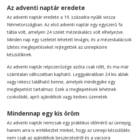
Az adventi naptár eredete
Az adventi naptár eredete a 19. századra nyúlik vissza
Németországban. Az első adventi naptár egy egyszerű fa
tábla volt, amelyen 24 szelet mézeskalács volt elhelyezve.
Minden nap egy szeletet lehetett levágni, és a mézeskalácsok
ízletes meglepetéseket rejtegettek az ünnepkörre
készülőknek.
Az adventi naptár népszerűsége azóta csak nőtt, és ma már
számtalan változatban kapható. Leggyakrabban 24 kis ablak
vagy rekesz található benne, amelyek mindegyike egy
meglepetést tartalmaz. Ezek a meglepetések lehetnek
csokoládé, apró ajándékok vagy kedves üzenetek.
Mindennap egy kis öröm
Az adventi naptár nemcsak egy praktikus időmérő az ünnepig,
hanem arra is emlékeztet minket, hogy az ünnepi készülődés
nem csak az ajándékok beszerzéséről és a vacsora