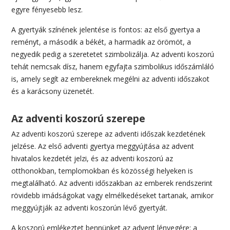
egyre fényesebb lesz.
A gyertyák színének jelentése is fontos: az első gyertya a
reményt, a második a békét, a harmadik az örömöt, a
negyedik pedig a szeretetet szimbolizálja. Az adventi koszorú
tehát nemcsak dísz, hanem egyfajta szimbolikus időszámláló
is, amely segít az embereknek megélni az adventi időszakot
és a karácsony üzenetét.
Az adventi koszorú szerepe
Az adventi koszorú szerepe az adventi időszak kezdetének
jelzése. Az első adventi gyertya meggyújtása az advent
hivatalos kezdetét jelzi, és az adventi koszorú az
otthonokban, templomokban és közösségi helyeken is
megtalálható. Az adventi időszakban az emberek rendszerint
rövidebb imádságokat vagy elmélkedéseket tartanak, amikor
meggyújtják az adventi koszorún lévő gyertyát.
A koszorú emlékeztet bennünket az advent lényegére: a