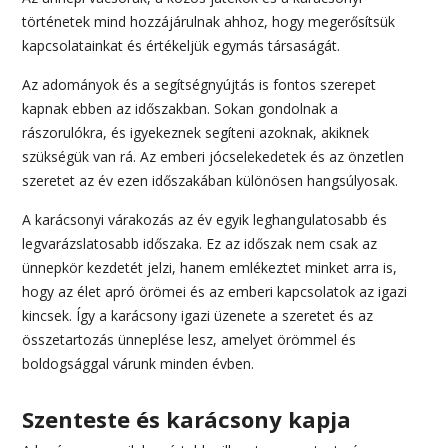
történetek mind hozzájárulnak ahhoz, hogy megerősítsük
kapcsolatainkat és értékeljük egymás társaságát.
Az adományok és a segítségnyújtás is fontos szerepet
kapnak ebben az időszakban. Sokan gondolnak a
rászorulókra, és igyekeznek segíteni azoknak, akiknek
szükségük van rá. Az emberi jócselekedetek és az önzetlen
szeretet az év ezen időszakában különösen hangsúlyosak.
A karácsonyi várakozás az év egyik leghangulatosabb és
legvarázslatosabb időszaka. Ez az időszak nem csak az
ünnepkör kezdetét jelzi, hanem emlékeztet minket arra is,
hogy az élet apró örömei és az emberi kapcsolatok az igazi
kincsek. Így a karácsony igazi üzenete a szeretet és az
összetartozás ünneplése lesz, amelyet örömmel és
boldogsággal várunk minden évben.
Szenteste és karácsony kapja