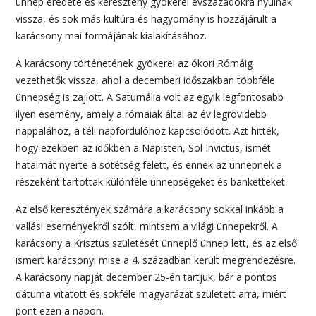
ünnep eredete és keresztény gyökerei évszázadokra nyúlnak
vissza, és sok más kultúra és hagyomány is hozzájárult a
karácsony mai formájának kialakításához.
A karácsony történetének gyökerei az ókori Rómáig
vezethetők vissza, ahol a decemberi időszakban többféle
ünnepség is zajlott. A Saturnália volt az egyik legfontosabb
ilyen esemény, amely a rómaiak által az év legrövidebb
nappalához, a téli napfordulóhoz kapcsolódott. Azt hitték,
hogy ezekben az időkben a Napisten, Sol Invictus, ismét
hatalmát nyerte a sötétség felett, és ennek az ünnepnek a
részeként tartottak különféle ünnepségeket és banketteket.
Az első keresztények számára a karácsony sokkal inkább a
vallási eseményekről szólt, mintsem a világi ünnepekről. A
karácsony a Krisztus születését ünneplő ünnep lett, és az első
ismert karácsonyi mise a 4. században került megrendezésre.
A karácsony napját december 25-én tartjuk, bár a pontos
dátuma vitatott és sokféle magyarázat született arra, miért
pont ezen a napon.