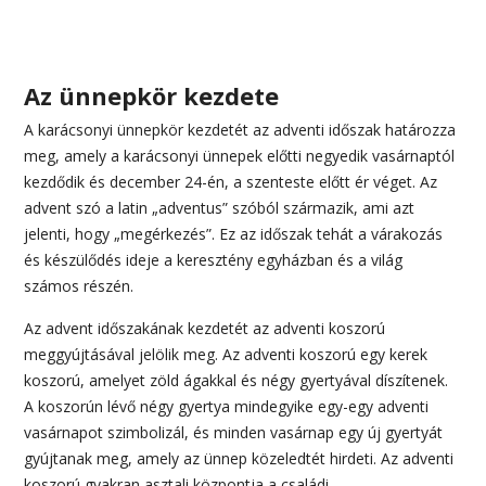
Az ünnepkör kezdete
A karácsonyi ünnepkör kezdetét az adventi időszak határozza
meg, amely a karácsonyi ünnepek előtti negyedik vasárnaptól
kezdődik és december 24-én, a szenteste előtt ér véget. Az
advent szó a latin „adventus” szóból származik, ami azt
jelenti, hogy „megérkezés”. Ez az időszak tehát a várakozás
és készülődés ideje a keresztény egyházban és a világ
számos részén.
Az advent időszakának kezdetét az adventi koszorú
meggyújtásával jelölik meg. Az adventi koszorú egy kerek
koszorú, amelyet zöld ágakkal és négy gyertyával díszítenek.
A koszorún lévő négy gyertya mindegyike egy-egy adventi
vasárnapot szimbolizál, és minden vasárnap egy új gyertyát
gyújtanak meg, amely az ünnep közeledtét hirdeti. Az adventi
koszorú gyakran asztali központja a családi