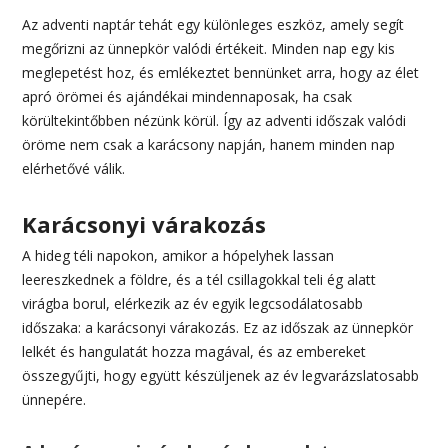
Az adventi naptár tehát egy különleges eszköz, amely segít
megőrizni az ünnepkör valódi értékeit. Minden nap egy kis
meglepetést hoz, és emlékeztet bennünket arra, hogy az élet
apró örömei és ajándékai mindennaposak, ha csak
körültekintőbben nézünk körül. Így az adventi időszak valódi
öröme nem csak a karácsony napján, hanem minden nap
elérhetővé válik.
Karácsonyi várakozás
A hideg téli napokon, amikor a hópelyhek lassan
leereszkednek a földre, és a tél csillagokkal teli ég alatt
virágba borul, elérkezik az év egyik legcsodálatosabb
időszaka: a karácsonyi várakozás. Ez az időszak az ünnepkör
lelkét és hangulatát hozza magával, és az embereket
összegyűjti, hogy együtt készüljenek az év legvarázslatosabb
ünnepére.