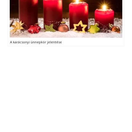
A karácsonyi ünnepkör jelentése