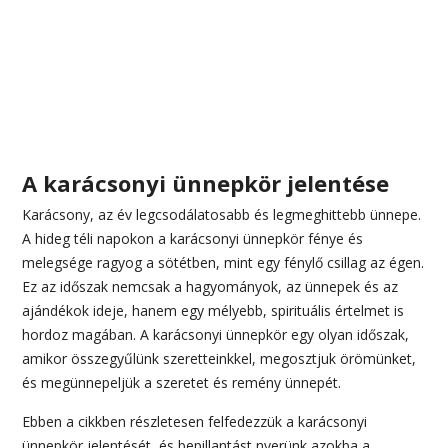
A karácsonyi ünnepkör jelentése
Karácsony, az év legcsodálatosabb és legmeghittebb ünnepe.
A hideg téli napokon a karácsonyi ünnepkör fénye és
melegsége ragyog a sötétben, mint egy fénylő csillag az égen.
Ez az időszak nemcsak a hagyományok, az ünnepek és az
ajándékok ideje, hanem egy mélyebb, spirituális értelmet is
hordoz magában. A karácsonyi ünnepkör egy olyan időszak,
amikor összegyűlünk szeretteinkkel, megosztjuk örömünket,
és megünnepeljük a szeretet és remény ünnepét.
Ebben a cikkben részletesen felfedezzük a karácsonyi
ünnepkör jelentését, és bepillantást nyerünk azokba a