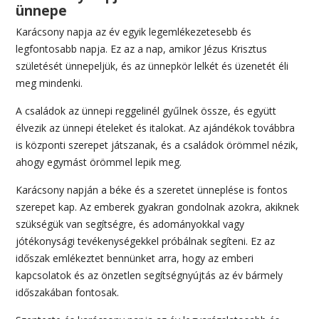
ünnepe
Karácsony napja az év egyik legemlékezetesebb és
legfontosabb napja. Ez az a nap, amikor Jézus Krisztus
születését ünnepeljük, és az ünnepkör lelkét és üzenetét éli
meg mindenki.
A családok az ünnepi reggelinél gyűlnek össze, és együtt
élvezik az ünnepi ételeket és italokat. Az ajándékok továbbra
is központi szerepet játszanak, és a családok örömmel nézik,
ahogy egymást örömmel lepik meg.
Karácsony napján a béke és a szeretet ünneplése is fontos
szerepet kap. Az emberek gyakran gondolnak azokra, akiknek
szükségük van segítségre, és adományokkal vagy
jótékonysági tevékenységekkel próbálnak segíteni. Ez az
időszak emlékeztet bennünket arra, hogy az emberi
kapcsolatok és az önzetlen segítségnyújtás az év bármely
időszakában fontosak.