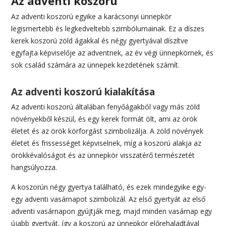
Az adventi koszorú
Az adventi koszorú egyike a karácsonyi ünnepkör
legismertebb és legkedveltebb szimbólumainak. Ez a díszes
kerek koszorú zöld ágakkal és négy gyertyával díszítve
egyfajta képviselője az adventnek, az év végi ünnepkörnek, és
sok család számára az ünnepek kezdetének számít.
Az adventi koszorú kialakítása
Az adventi koszorú általában fenyőágakból vagy más zöld
növényekből készül, és egy kerek formát ölt, ami az örök
életet és az örök körforgást szimbolizálja. A zöld növények
életet és frissességet képviselnek, míg a koszorú alakja az
örökkévalóságot és az ünnepkör visszatérő természetét
hangsúlyozza.
A koszorún négy gyertya található, és ezek mindegyike egy-
egy adventi vasárnapot szimbolizál. Az első gyertyát az első
adventi vasárnapon gyújtják meg, majd minden vasárnap egy
újabb gyertyát, így a koszorú az ünnepkör előrehaladtával