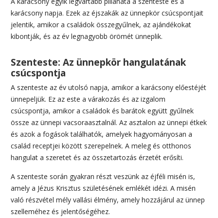
A karácsony egyik legvártabb pillanata a szenteste és a
karácsony napja. Ezek az éjszakák az ünnepkör csúcspontjait
jelentik, amikor a családok összegyűlnek, az ajándékokat
kibontják, és az év legnagyobb örömét ünneplik.
Szenteste: Az ünnepkör hangulatának
csúcspontja
A szenteste az év utolsó napja, amikor a karácsony előestéjét
ünnepeljük. Ez az este a várakozás és az izgalom
csúcspontja, amikor a családok és barátok együtt gyűlnek
össze az ünnepi vacsoraasztalnál. Az asztalon az ünnepi étkek
és azok a fogások találhatók, amelyek hagyományosan a
család receptjei között szerepelnek. A meleg és otthonos
hangulat a szeretet és az összetartozás érzetét erősíti.
A szenteste során gyakran részt veszünk az éjféli misén is,
amely a Jézus Krisztus születésének emlékét idézi. A misén
való részvétel mély vallási élmény, amely hozzájárul az ünnep
szelleméhez és jelentőségéhez.