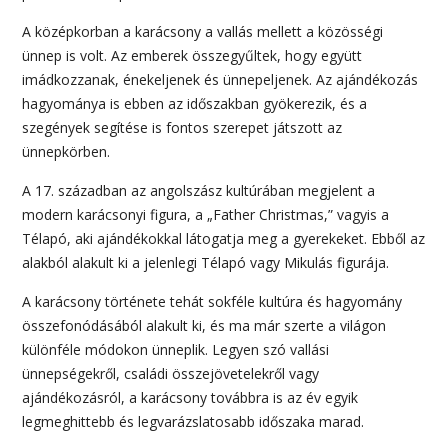
A középkorban a karácsony a vallás mellett a közösségi
ünnep is volt. Az emberek összegyűltek, hogy együtt
imádkozzanak, énekeljenek és ünnepeljenek. Az ajándékozás
hagyománya is ebben az időszakban gyökerezik, és a
szegények segítése is fontos szerepet játszott az
ünnepkörben.
A 17. században az angolszász kultúrában megjelent a
modern karácsonyi figura, a „Father Christmas,” vagyis a
Télapó, aki ajándékokkal látogatja meg a gyerekeket. Ebből az
alakból alakult ki a jelenlegi Télapó vagy Mikulás figurája.
A karácsony története tehát sokféle kultúra és hagyomány
összefonódásából alakult ki, és ma már szerte a világon
különféle módokon ünneplik. Legyen szó vallási
ünnepségekről, családi összejövetelekről vagy
ajándékozásról, a karácsony továbbra is az év egyik
legmeghittebb és legvarázslatosabb időszaka marad.