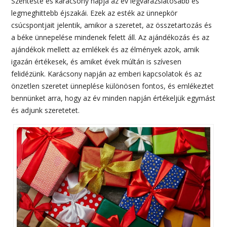
Szenteste és karácsony napja az év legvarázslatosabb és
legmeghittebb éjszakái. Ezek az esték az ünnepkör
csúcspontjait jelentik, amikor a szeretet, az összetartozás és
a béke ünnepelése mindenek felett áll. Az ajándékozás és az
ajándékok mellett az emlékek és az élmények azok, amik
igazán értékesek, és amiket évek múltán is szívesen
felidézünk. Karácsony napján az emberi kapcsolatok és az
önzetlen szeretet ünneplése különösen fontos, és emlékeztet
bennünket arra, hogy az év minden napján értékeljük egymást
és adjunk szeretetet.