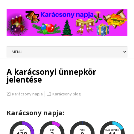
A karácsonyi ünnepkör
jelentése
Karácsony napja
Karácsony blog
Karácsony napja:
NAP
ÓRA
PERC
MÁSODPERC