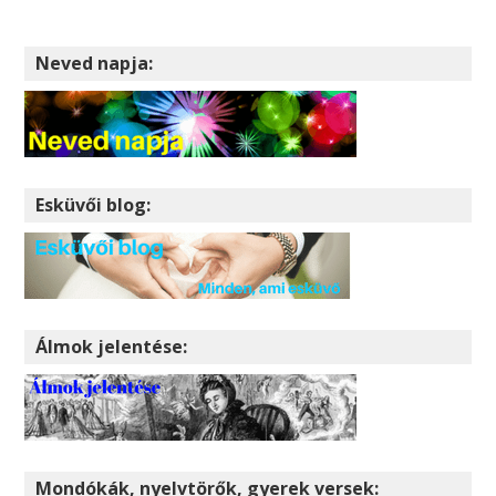
Neved napja:
Esküvői blog:
Álmok jelentése:
Mondókák, nyelvtörők, gyerek versek: