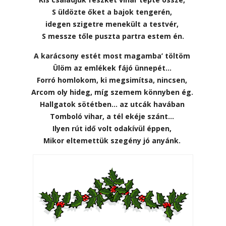
S üldözte őket a bajok tengerén,
idegen szigetre menekült a testvér,
S messze tőle puszta partra estem én.
A karácsony estét most magamba’ töltöm
Ülöm az emlékek fájó ünnepét…
Forró homlokom, ki megsimítsa, nincsen,
Arcom oly hideg, míg szemem könnyben ég.
Hallgatok sötétben… az utcák havában
Tomboló vihar, a tél ekéje szánt…
Ilyen rút idő volt odakívül éppen,
Mikor eltemettük szegény jó anyánk.