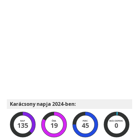
Karácsony napja 2024-ben:
NAP
ÓRA
PERC
MÁSODPERC
135
19
45
0