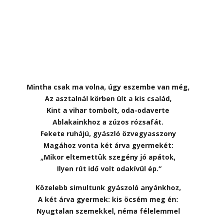
Mintha csak ma volna, úgy eszembe van még,
Az asztalnál körben ült a kis család,
Kint a vihar tombolt, oda-odaverte
Ablakainkhoz a zúzos rózsafát.
Fekete ruhájú, gyászló özvegyasszony
Magához vonta két árva gyermekét:
„Mikor eltemettük szegény jó apátok,
Ilyen rút idő volt odakívül ép.”
Közelebb simultunk gyászoló anyánkhoz,
A két árva gyermek: kis öcsém meg én:
Nyugtalan szemekkel, néma félelemmel