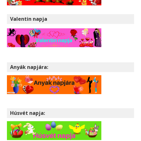
Valentin napja
Anyák napjára:
Húsvét napja: