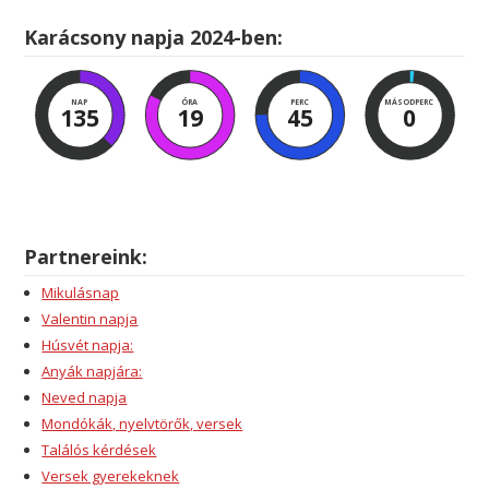
Karácsony napja 2024-ben:
NAP
ÓRA
PERC
MÁSODPERC
135
19
45
0
Partnereink:
Mikulásnap
Valentin napja
Húsvét napja:
Anyák napjára:
Neved napja
Mondókák, nyelvtörők, versek
Találós kérdések
Versek gyerekeknek