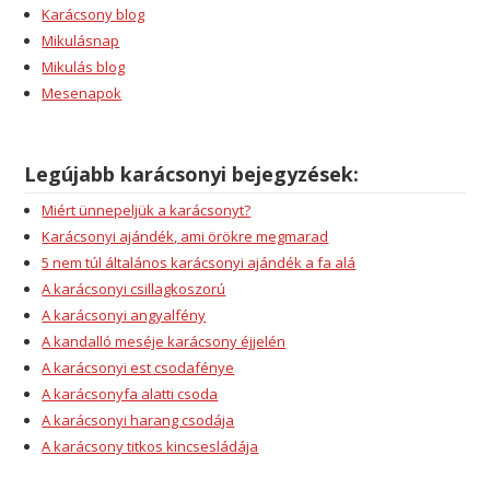
Karácsony blog
Mikulásnap
Mikulás blog
Mesenapok
Legújabb karácsonyi bejegyzések:
Miért ünnepeljük a karácsonyt?
Karácsonyi ajándék, ami örökre megmarad
5 nem túl általános karácsonyi ajándék a fa alá
A karácsonyi csillagkoszorú
A karácsonyi angyalfény
A kandalló meséje karácsony éjjelén
A karácsonyi est csodafénye
A karácsonyfa alatti csoda
A karácsonyi harang csodája
A karácsony titkos kincsesládája