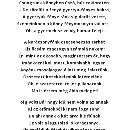
Csüngtünk könnyben úszó, bús tekintetén.
– De zördült a fenyő gyertya-fényes bokra,
A gyertyák fénye ránk víg derűt vetett,
Szemeinkben a könny fénymosolyra vállott…
Oh, a gyermek szíve oly hamar felejt.
A karácsonyfánk csecsebecsés terhét
Kis öcsém csacsogva számolá nekem:
Én, mint az okosabb, megintettem őt, hogy
Imádkozni kell most, komolyabb legyen.
Anyánk mosolyogva állott meg felettünk,
Összetett kezekkel mink letérdelénk…
Oh, e szeretettel teljes pillanatnak
Ma is érzem még áldó melegét!
Rég volt! Bár nagy idő nem volna az annak,
Ki az örömökből ki nem fogy soha,
De ah! annak a két árva kis fiúnak
Ez volt a legutolsó jó karácsonya.
Kis családjuk fészkét vihar tépte össze,