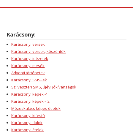
Karácsony:
Karácsonyi versek
Karácsonyi versek, köszöntők
Karácsonyi idézetek
Karácsonyi mesék
Adventi történetek
Karácsonyi SMS- ek
Szilveszteri SMS, újévi jókívánságok
Karácsonyi képek -1
Karácsonyi képek – 2
Mézeskalács képes ötletek
Karácsonyi kifestő
Karácsonyi dalok
Karácsonyi ételek