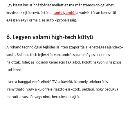
Egy klasszikus színházbérlet mellett ez ma már számos dolog lehet,
kezdve az ejtőernyőzéstől, a
tanfolyamtól
a vadvízi túrán keresztül
egészen egy Forma 1-es autó kipróbálásáig.
6. Legyen valami high-tech kütyü
A rohanó technológiai fejlődés szintén szaporítja a lehetséges ajándékok
sorát. Számos tech fejlesztés van, amiről sokan még csak nem is
halottak, főleg az idősebb generáció tagjaiból, holott nagyon is hasznos
tud lenni.
Ilyen a hanggal vezérelhető TV, a kávéfőző, amely telefonról is
irányítható, vagy a különféle riasztó eszközök, például, hogy bedugva
maradt a vasaló, vagy nincs becsukva az ajtó.