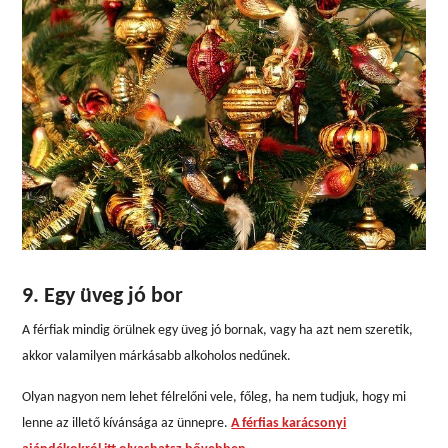
9. Egy üveg jó bor
A férfiak mindig örülnek egy üveg jó bornak, vagy ha azt nem szeretik,
akkor valamilyen márkásabb alkoholos nedűnek.
Olyan nagyon nem lehet félrelőni vele, főleg, ha nem tudjuk, hogy mi
lenne az illető kívánsága az ünnepre.
A férfias karácsonyi