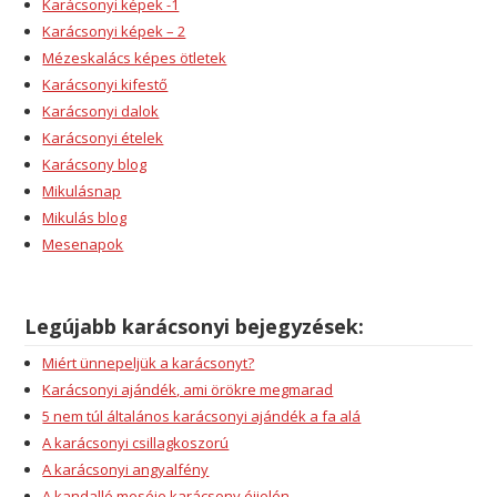
Karácsonyi képek -1
Karácsonyi képek – 2
Mézeskalács képes ötletek
Karácsonyi kifestő
Karácsonyi dalok
Karácsonyi ételek
Karácsony blog
Mikulásnap
Mikulás blog
Mesenapok
Legújabb karácsonyi bejegyzések:
Miért ünnepeljük a karácsonyt?
Karácsonyi ajándék, ami örökre megmarad
5 nem túl általános karácsonyi ajándék a fa alá
A karácsonyi csillagkoszorú
A karácsonyi angyalfény
A kandalló meséje karácsony éjjelén