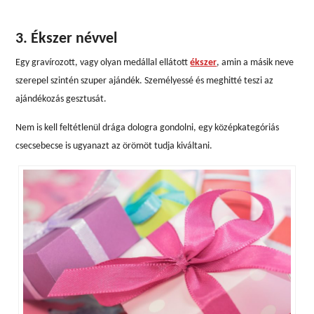
3. Ékszer névvel
Egy gravírozott, vagy olyan medállal ellátott
ékszer
, amin a másik neve
szerepel szintén szuper ajándék. Személyessé és meghitté teszi az
ajándékozás gesztusát.
Nem is kell feltétlenül drága dologra gondolni, egy középkategóriás
csecsebecse is ugyanazt az örömöt tudja kiváltani.