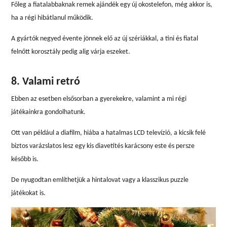
Főleg a fiatalabbaknak remek ajándék egy új okostelefon, még akkor is,
ha a régi hibátlanul működik.
A gyártók negyed évente jönnek elő az új szériákkal, a tini és fiatal
felnőtt korosztály pedig alig várja eszeket.
8. Valami retró
Ebben az esetben elsősorban a gyerekekre, valamint a mi régi
játékainkra gondolhatunk.
Ott van például a diafilm, hiába a hatalmas LCD televízió, a kicsik felé
biztos varázslatos lesz egy kis diavetítés karácsony este és persze
később is.
De nyugodtan említhetjük a hintalovat vagy a klasszikus puzzle
játékokat is.