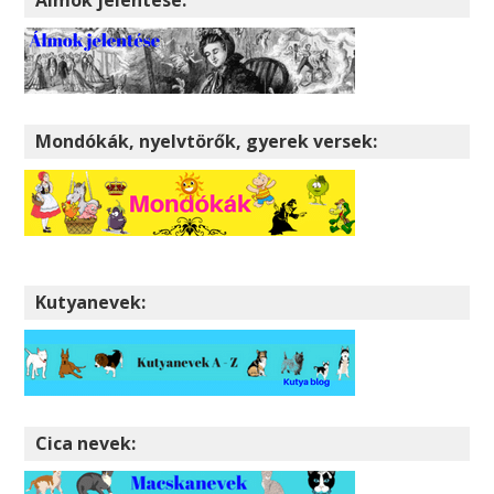
Mondókák, nyelvtörők, gyerek versek:
Kutyanevek:
Cica nevek: