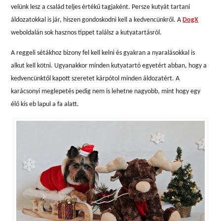
velünk lesz a család teljes értékű tagjaként. Persze kutyát tartani
áldozatokkal is jár, hiszen gondoskodni kell a kedvencünkről. A
DogX
weboldalán sok hasznos tippet találsz a kutyatartásról.
A reggeli sétákhoz bizony fel kell kelni és gyakran a nyaralásokkal is
alkut kell kötni. Ugyanakkor minden kutyatartó egyetért abban, hogy a
kedvencünktől kapott szeretet kárpótol minden áldozatért. A
karácsonyi meglepetés pedig nem is lehetne nagyobb, mint hogy egy
élő kis eb lapul a fa alatt.