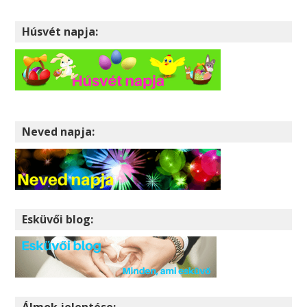
Húsvét napja:
Neved napja:
Esküvői blog:
Álmok jelentése: