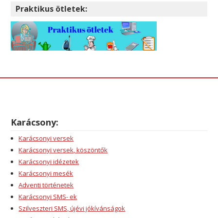
Praktikus ötletek:
Karácsony:
Karácsonyi versek
Karácsonyi versek, köszöntők
Karácsonyi idézetek
Karácsonyi mesék
Adventi történetek
Karácsonyi SMS- ek
Szilveszteri SMS, újévi jókívánságok