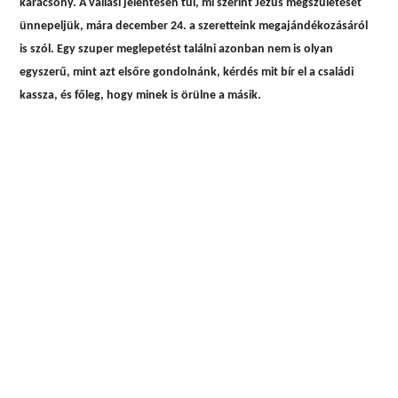
karácsony. A vallási jelentésen túl, mi szerint Jézus megszületését
ünnepeljük, mára december 24. a szeretteink megajándékozásáról
is szól. Egy szuper meglepetést találni azonban nem is olyan
egyszerű, mint azt elsőre gondolnánk, kérdés mit bír el a családi
kassza, és főleg, hogy minek is örülne a másik.