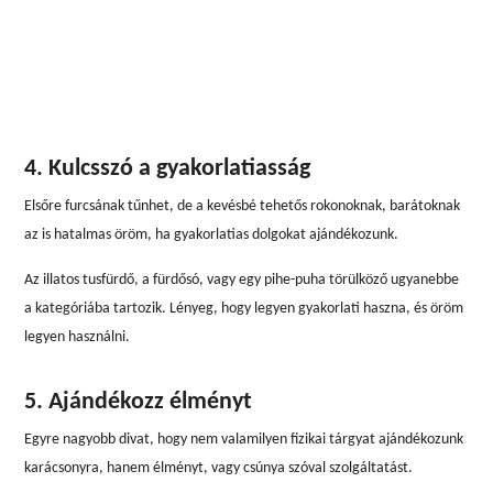
4. Kulcsszó a gyakorlatiasság
Elsőre furcsának tűnhet, de a kevésbé tehetős rokonoknak, barátoknak
az is hatalmas öröm, ha gyakorlatias dolgokat ajándékozunk.
Az illatos tusfürdő, a fürdősó, vagy egy pihe-puha törülköző ugyanebbe
a kategóriába tartozik. Lényeg, hogy legyen gyakorlati haszna, és öröm
legyen használni.
5. Ajándékozz élményt
Egyre nagyobb divat, hogy nem valamilyen fizikai tárgyat ajándékozunk
karácsonyra, hanem élményt, vagy csúnya szóval szolgáltatást.