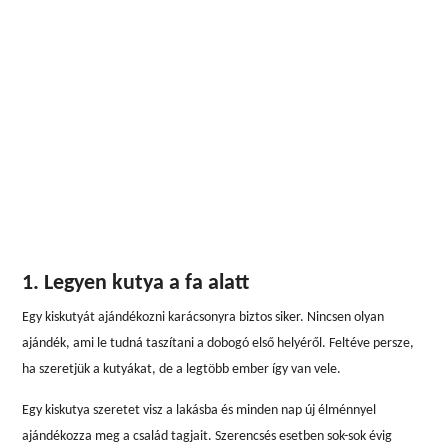
1. Legyen kutya a fa alatt
Egy kiskutyát ajándékozni karácsonyra biztos siker. Nincsen olyan
ajándék, ami le tudná taszítani a dobogó első helyéről. Feltéve persze,
ha szeretjük a kutyákat, de a legtöbb ember így van vele.
Egy kiskutya szeretet visz a lakásba és minden nap új élménnyel
ajándékozza meg a család tagjait. Szerencsés esetben sok-sok évig