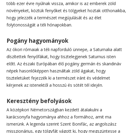
több ezer évre nyúlnak vissza, amikor is az emberek zöld
növényeket, köztük fenyőket és tölgyeket hoztak otthonaikba,
hogy jelezzék a természet megújulását és az élet
folytonosságát a téli hónapokban.
Pogány hagyományok
Az ókori rómaiak a téli napforduló ünnepe, a Saturnalia alatt
díszítettek fenyőfákat, hogy tisztelegjenek Saturnus isten
előtt. Az északi Európában élő pogány germán és skandináv
népek hasonlóképpen használtak zöld ágakat, hogy
tiszteletüket fejezzék ki a természet iránt és védelmet
kérjenek az istenektől a hosszú és sötét tél idején.
Keresztény befolyások
A középkori Németországban kezdett átalakulni a
karácsonyfa hagyománya ahhoz a formához, amit ma
ismerünk. A legenda szerint Szent Bonifác, az angolszász
misszionárius, egy tölgyfát vágott ki, hogy megszüntesse a