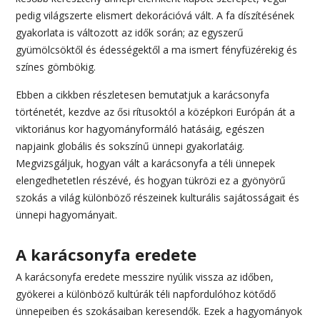
pedig világszerte elismert dekorációvá vált. A fa díszítésének
gyakorlata is változott az idők során; az egyszerű
gyümölcsöktől és édességektől a ma ismert fényfüzérekig és
színes gömbökig.
Ebben a cikkben részletesen bemutatjuk a karácsonyfa
történetét, kezdve az ősi rítusoktól a középkori Európán át a
viktoriánus kor hagyományformáló hatásáig, egészen
napjaink globális és sokszínű ünnepi gyakorlatáig.
Megvizsgáljuk, hogyan vált a karácsonyfa a téli ünnepek
elengedhetetlen részévé, és hogyan tükrözi ez a gyönyörű
szokás a világ különböző részeinek kulturális sajátosságait és
ünnepi hagyományait.
A karácsonyfa eredete
A karácsonyfa eredete messzire nyúlik vissza az időben,
gyökerei a különböző kultúrák téli napfordulóhoz kötődő
ünnepeiben és szokásaiban keresendők. Ezek a hagyományok