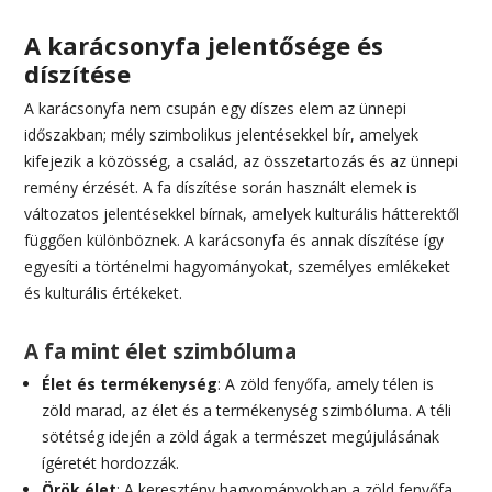
A karácsonyfa jelentősége és
díszítése
A karácsonyfa nem csupán egy díszes elem az ünnepi
időszakban; mély szimbolikus jelentésekkel bír, amelyek
kifejezik a közösség, a család, az összetartozás és az ünnepi
remény érzését. A fa díszítése során használt elemek is
változatos jelentésekkel bírnak, amelyek kulturális hátterektől
függően különböznek. A karácsonyfa és annak díszítése így
egyesíti a történelmi hagyományokat, személyes emlékeket
és kulturális értékeket.
A fa mint élet szimbóluma
Élet és termékenység
: A zöld fenyőfa, amely télen is
zöld marad, az élet és a termékenység szimbóluma. A téli
sötétség idején a zöld ágak a természet megújulásának
ígéretét hordozzák.
Örök élet
: A keresztény hagyományokban a zöld fenyőfa