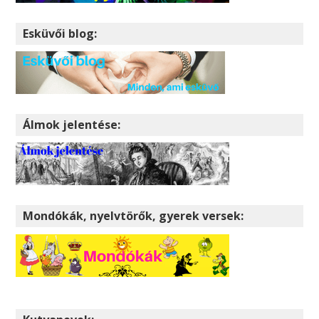
Esküvői blog:
Álmok jelentése:
Mondókák, nyelvtörők, gyerek versek: