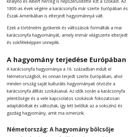
királynő és Albert herceg is népszerűsítette ezt a szokást. Az
1800-as évek végére a karácsonyfa már szerte Európában és
Észak-Amerikában is elterjedt hagyománnyá vált.
Ezek a történelmi gyökerek és változások formálták a mai
karácsonyfa hagyományát, amely immár világszerte elterjedt
és sokféleképpen ünneplik.
A hagyomány terjedése Európában
A karácsonyfa hagyománya a 16. században indult el
Németországból, és onnan terjedt szerte Európában, ahol
minden ország saját kulturális hagyományait ötvözte a
karácsonyfa állítás szokásaival. Az idők során a karácsonyfa
jelentősége és a vele kapcsolatos szokások fokozatosan
adaptálódtak és változtak, így lett belőlük az a sokszínű és
gazdag hagyomány, amit ma ismerünk.
Németország: A hagyomány bölcsője