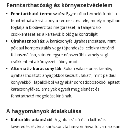
Fenntarthatóság és környezetvédelem
Fenntartható termesztés
: Egyre több termelő fordul a
fenntartható karácsonyfa-termesztés felé, amely magában
foglalja a biodiverzitás megőrzését, a talajerózió
csökkentését és a kártevők biológiai kontrollját.
Újrahasznosítás
: A karácsonyfa újrahasznosítása, mint
például komposztálás vagy tájrendezési célokra történő
felhasználása, szintén egyre népszerűbb, amely segít
csökkenteni a környezeti lábnyomot.
Alternatív karácsonyfák
: Sokan választanak kreatív,
újrahasznosított anyagokból készült „fákat”, mint például
könyvekből, fapallókból vagy akár sörösdobozokból épített
karácsonyfákat, amelyek egyedi megjelenést és
fenntartható megoldást kínálnak.
A hagyományok átalakulása
Kulturális adaptáció
: A globalizáció és a kulturális
keveredés révén a karácsonyfa hagyománya folyamatosan