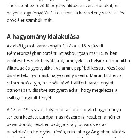
Thor istenhez fűződő pogány áldozati szertartásokat, és
helyette egy fenyőfát állított, mint a keresztény szeretet és
örök élet szimbólumát.
A hagyomány kialakulása
Az első igazolt karácsonyfa állítása a 16. századi
Németországban történt. Strasbourgban már 1539-ben
említést tesznek fenyőfákról, amelyeket a helyiek otthonaikba
állítottak és gyertyákkal, valamint papírból készült rózsákkal
díszítettek. Egy másik hagyomány szerint Martin Luther, a
reformáció atyja, az elsők között állított karácsonyfát
otthonában, díszítve azt gyertyákkal, hogy megidézze a
csillagos égbolt fényét.
A 18. és 19. század folyamán a karácsonyfa hagyománya
terjedni kezdett Európa más részeire is, részben a német
bevándorlók, részben pedig a királyi udvarok és az
arisztokrácia befolyása révén, mint ahogy Angliában Viktória