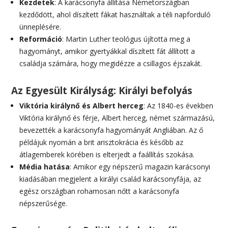
Kezdetek
: A karácsonyfa állítása Németországban
kezdődött, ahol díszített fákat használtak a téli napforduló
ünneplésére.
Reformáció
: Martin Luther teológus újította meg a
hagyományt, amikor gyertyákkal díszített fát állított a
családja számára, hogy megidézze a csillagos éjszakát.
Az Egyesült Királyság: Királyi befolyás
Viktória királynő és Albert herceg
: Az 1840-es években
Viktória királynő és férje, Albert herceg, német származású,
bevezették a karácsonyfa hagyományát Angliában. Az ő
példájuk nyomán a brit arisztokrácia és később az
átlagemberek körében is elterjedt a faállítás szokása.
Média hatása
: Amikor egy népszerű magazin karácsonyi
kiadásában megjelent a királyi család karácsonyfája, az
egész országban rohamosan nőtt a karácsonyfa
népszerűsége.