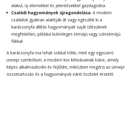
alakul, új elemekkel és jelentésekkel gazdagodva.
Családi hagyományok újragondolása
: A modern
családok gyakran alakítják át vagy egészítik ki a
karácsonyfa állítás hagyományait saját ízlésüknek
megfelelően, például különleges témájú vagy színsémájú
fákkal.
A karácsonyfa ma tehát sokkal több, mint egy egyszerű
ünnepi szimbólum; a modern kor kihívásainak tükre, amely
képes alkalmazkodni és fejlődni, miközben megőrzi az ünnepi
összetartozás és a hagyományok iránti tisztelet érzetét.