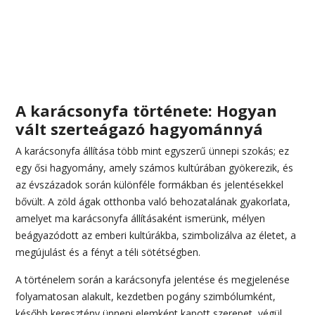
A karácsonyfa története: Hogyan
vált szerteágazó hagyománnyá
A karácsonyfa állítása több mint egyszerű ünnepi szokás; ez
egy ősi hagyomány, amely számos kultúrában gyökerezik, és
az évszázadok során különféle formákban és jelentésekkel
bővült. A zöld ágak otthonba való behozatalának gyakorlata,
amelyet ma karácsonyfa állításaként ismerünk, mélyen
beágyazódott az emberi kultúrákba, szimbolizálva az életet, a
megújulást és a fényt a téli sötétségben.
A történelem során a karácsonyfa jelentése és megjelenése
folyamatosan alakult, kezdetben pogány szimbólumként,
később keresztény ünnepi elemként kapott szerepet, végül