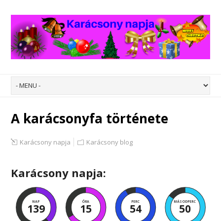
A karácsonyfa története
Karácsony napja
Karácsony blog
Karácsony napja:
NAP
ÓRA
PERC
MÁSODPERC
139
15
54
49