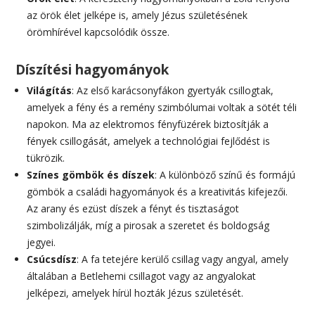
az örök élet jelképe is, amely Jézus születésének
örömhírével kapcsolódik össze.
Díszítési hagyományok
Világítás
: Az első karácsonyfákon gyertyák csillogtak,
amelyek a fény és a remény szimbólumai voltak a sötét téli
napokon. Ma az elektromos fényfüzérek biztosítják a
fények csillogását, amelyek a technológiai fejlődést is
tükrözik.
Színes gömbök és díszek
: A különböző színű és formájú
gömbök a családi hagyományok és a kreativitás kifejezői.
Az arany és ezüst díszek a fényt és tisztaságot
szimbolizálják, míg a pirosak a szeretet és boldogság
jegyei.
Csúcsdísz
: A fa tetejére kerülő csillag vagy angyal, amely
általában a Betlehemi csillagot vagy az angyalokat
jelképezi, amelyek hírül hozták Jézus születését.