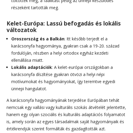
töltötték meg, a faállítást pedig az ünnepi készülődés
részeként tartották meg.
Kelet-Európa: Lassú befogadás és lokális
változatok
Oroszország és a Balkán
: Itt később terjedt el a
karácsonyfa hagyománya, gyakran csak a 19-20. század
fordulóján, részben a helyi ortodox egyház kezdeti
ellenállása miatt.
Lokális adaptációk
: A kelet-európai országokban a
karácsonyfa díszítése gyakran ötvözi a helyi népi
motívumokat és hagyományokat, így teremtve egyedi
ünnepi hangulatot.
A karácsonyfa hagyományának terjedése Európában tehát
nemcsak egy vallási vagy kulturális szokás átvételét jelentette,
hanem egy olyan szociális és kulturális adaptációs folyamatot
is, amely során az egyes társadalmak saját hagyományaik és
értékrendjük szerint formálták és gazdagították azt.