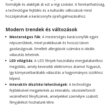
formálják és alakítják át ezt a régi szokást. A fenntarthatóság,
a technológiai fejlődés és a kulturális változások mind
hozzájárulnak a karácsonyfa újrafogalmazásához.
Modern trendek és változások
Mesterséges fák
: A mesterséges karácsonyfák egyre
népszerűbbek, mivel praktikusak és hosszú távon
gazdaságosak. Emellett allergiások számára is ideális
választás lehetnek.
LED világítás
: A LED fények használata energiatakarékos
megoldás, amely kevesebb elektromos áramot fogyaszt,
így környezetbarátabb választás a hagyományos izzókhoz
képest.
Interaktív díszítési lehetőségek
: A technológia
fejlődésével megjelentek az interaktív, okostelefonról
vezérelhető fényfüzérek, amelyekkel személyre szabott
fényjátékot hozhatunk létre.