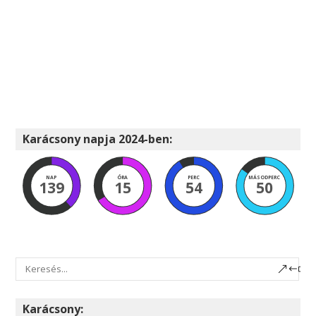
Karácsony napja 2024-ben:
NAP
ÓRA
PERC
MÁSODPERC
139
15
54
49
Karácsony: