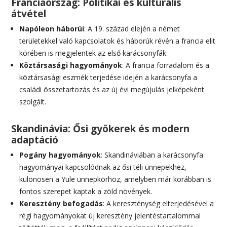
Franciaország: Politikai és kulturális
átvétel
Napóleon háborúi
: A 19. század elején a német
területekkel való kapcsolatok és háborúk révén a francia elit
körében is megjelentek az első karácsonyfák.
Köztársasági hagyományok
: A francia forradalom és a
köztársasági eszmék terjedése idején a karácsonyfa a
családi összetartozás és az új évi megújulás jelképeként
szolgált.
Skandinávia: Ősi gyökerek és modern
adaptáció
Pogány hagyományok
: Skandináviában a karácsonyfa
hagyományai kapcsolódnak az ősi téli ünnepekhez,
különösen a Yule ünnepkörhöz, amelyben már korábban is
fontos szerepet kaptak a zöld növények.
Keresztény befogadás
: A kereszténység elterjedésével a
régi hagyományokat új keresztény jelentéstartalommal