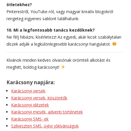
ötletekhez?
Pinterestről, YouTube-ról, vagy magyar kreatív blogokról
rengeteg ingyenes sablont találhatunk.
10. Mi a legfontosabb tanács kezdőknek?
Ne félj hibázni, kísérletezz! Az egyedi, akár kicsit szabálytalan
díszek adják a legkülönlegesebb karácsonyi hangulatot.
Kívánok minden kedves olvasónak örömteli alkotást és
meghitt, boldog karácsonyt!
Karácsony napjára:
Karácsonyi versek
Karácsonyi versek, köszöntők
Karácsonyi idézetek
Karácsonyi mesék, adventi történetek
Karácsonyi SMS- ek
Szilveszteri SMS, újévi jókívánságok