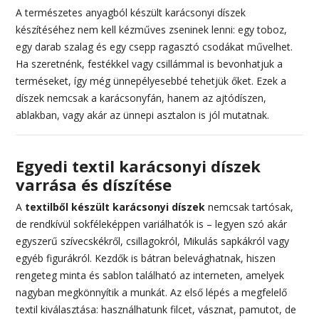
A természetes anyagból készült karácsonyi díszek
készítéséhez nem kell kézműves zseninek lenni: egy toboz,
egy darab szalag és egy csepp ragasztó csodákat művelhet.
Ha szeretnénk, festékkel vagy csillámmal is bevonhatjuk a
terméseket, így még ünnepélyesebbé tehetjük őket. Ezek a
díszek nemcsak a karácsonyfán, hanem az ajtódíszen,
ablakban, vagy akár az ünnepi asztalon is jól mutatnak.
Egyedi textil karácsonyi díszek
varrása és díszítése
A
textilből készült karácsonyi díszek
nemcsak tartósak,
de rendkívül sokféleképpen variálhatók is – legyen szó akár
egyszerű szívecskékről, csillagokról, Mikulás sapkákról vagy
egyéb figurákról. Kezdők is bátran belevághatnak, hiszen
rengeteg minta és sablon található az interneten, amelyek
nagyban megkönnyítik a munkát. Az első lépés a megfelelő
textil kiválasztása: használhatunk filcet, vásznat, pamutot, de