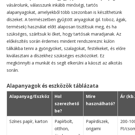
vásárolunk, válasszunk inkább minőségi, tartós
alapanyagokat, amelyekből több szezonban is készíthetünk
díszeket. A természetben gyűjtött anyagokat (pl. toboz, ágak,
termések) használat előtt alaposan tisztítsuk meg, és ha
szükséges, szárítsuk ki őket, hogy tartósak maradjanak. Az
előkészítés során érdemes mindent rendszerezni: külön
tálkákba tenni a gyöngyöket, szalagokat, festékeket, és előre
kiválasztani a díszekhez szükséges eszközöket. Ez
megkönnyíti a munkát és segít elkerülni a káoszt az alkotás
során.
Alapanyagok és eszközök táblázata
Alapanyag/Eszköz
Hol
Mire
Ár (kb.
szerezhető
használható?
be?
Színes papír, karton
Papírbolt,
Papírdíszek,
200-10
otthon,
origami
Ft/cso