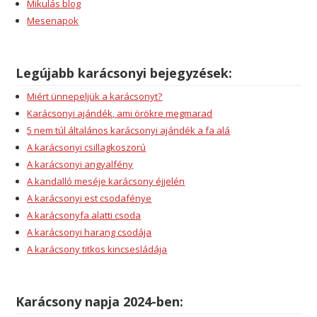
Mikulás blog
Mesenapok
Legújabb karácsonyi bejegyzések:
Miért ünnepeljük a karácsonyt?
Karácsonyi ajándék, ami örökre megmarad
5 nem túl általános karácsonyi ajándék a fa alá
A karácsonyi csillagkoszorú
A karácsonyi angyalfény
A kandalló meséje karácsony éjjelén
A karácsonyi est csodafénye
A karácsonyfa alatti csoda
A karácsonyi harang csodája
A karácsony titkos kincsesládája
Karácsony napja 2024-ben: