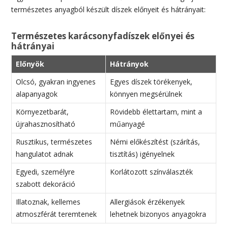
természetes anyagból készült díszek előnyeit és hátrányait:
Természetes karácsonyfadíszek előnyei és
hátrányai
Előnyök
Hátrányok
Olcsó, gyakran ingyenes
Egyes díszek törékenyek,
alapanyagok
könnyen megsérülnek
Környezetbarát,
Rövidebb élettartam, mint a
újrahasznosítható
műanyagé
Rusztikus, természetes
Némi előkészítést (szárítás,
hangulatot adnak
tisztítás) igényelnek
Egyedi, személyre
Korlátozott színválaszték
szabott dekoráció
Illatoznak, kellemes
Allergiások érzékenyek
atmoszférát teremtenek
lehetnek bizonyos anyagokra