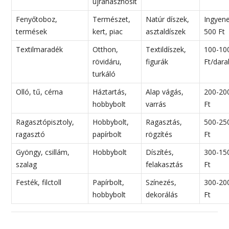
újrahasznosít
Fenyőtoboz,
Természet,
Natúr díszek,
Ingyen
termések
kert, piac
asztaldíszek
500 Ft
Textilmaradék
Otthon,
Textildíszek,
100-10
rövidáru,
figurák
Ft/dara
turkáló
Olló, tű, cérna
Háztartás,
Alap vágás,
200-20
hobbybolt
varrás
Ft
Ragasztópisztoly,
Hobbybolt,
Ragasztás,
500-25
ragasztó
papírbolt
rögzítés
Ft
Gyöngy, csillám,
Hobbybolt
Díszítés,
300-15
szalag
felakasztás
Ft
Festék, filctoll
Papírbolt,
Színezés,
300-20
hobbybolt
dekorálás
Ft