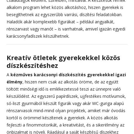
családtagok kedvenc színeiben, mintáival. A készítésük remek
alkalom program lehet közös alkotáshoz, hiszen gyerekek is
besegíthetnek az egyszerűbb varrási, díszítési feladatokban.
Haladók akár komplexebb figurákat – például angyalkát,
rénszarvast vagy manót – is varrhatnak, amivel igazán egyedi
karácsonyfadíszek készülhetnek.
Kreatív ötletek gyerekekkel közös
díszkészítéshez
A
kézműves karácsonyi díszkészítés gyerekekkel igazi
élmény
, hiszen nem csak az alkotás öröme, de az együtt
töltött minőségi idő is emlékezetessé teszi az ünnepre való
készülődést. Az egyszerű papírdíszek, ujjfestékes motívumok,
só-liszt gyurmából készült figurák vagy akár WC-guriga alapú
rénszarvasok mind-mind olyan projektek, amiket már óvodás
kortól is örömmel készítenek a gyerekek. A közös alkotás
fejleszti a finommotorikát, a kreativitást, és a sikerélmény az
önbizalmat is növeli. Ráadásul a saját készítésű díszekhez