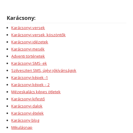
Karácsony:
Karácsonyi versek
Karácsonyi versek, köszöntők
Karácsonyi idézetek
Karácsonyi mesék
Adventi történetek
Karácsonyi SMS- ek
Szilveszteri SMS, újévi jókívánságok
Karácsonyi képek -1
Karácsonyi képek – 2
Mézeskalács képes ötletek
Karácsonyi kifestő
Karácsonyi dalok
Karácsonyi ételek
Karácsony blog
Mikulásnap