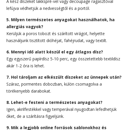
A kész díszeket lakkspré-vel vagy decoupage ragasztóval
lefújva védhetjük a nedvességtől és a portól.
5. Milyen természetes anyagokat használhatok, ha
allergiás vagyok?
Kerüljük a poros tobozt és szárított virágot, helyette
használjunk tisztított dióhéjat, fahéjrudat, vagy textilt.
6. Mennyi idő alatt készül el egy átlagos dísz?
Egy egyszerű papírdísz 5-10 perc, egy összetettebb textildísz
akár 1-2 óra is lehet.
7. Hol tároljam az elkészült díszeket az ünnepek után?
Száraz, pormentes dobozban, külön csomagolva a
törékenyebb darabokat.
8. Lehet-e festeni a természetes anyagokat?
Igen, akrilfestékkel vagy temperával nyugodtan lefedhetjük
őket, de a szárításra figyeljünk.
9. Mik a legjobb online források sablonokhoz és