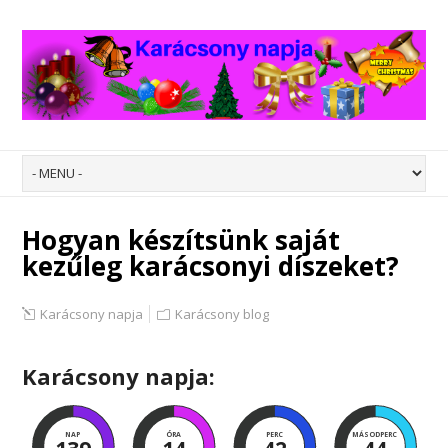
Hogyan készítsünk saját
kezűleg karácsonyi díszeket?
Karácsony napja
Karácsony blog
Karácsony napja:
NAP
ÓRA
PERC
MÁSODPERC