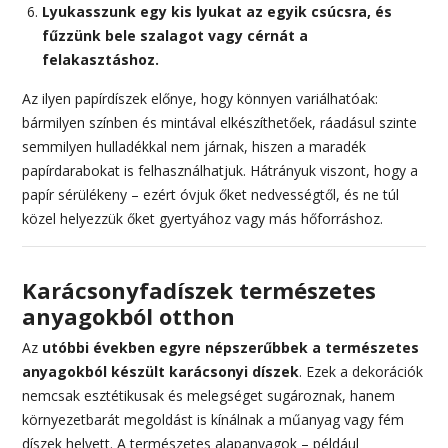
Lyukasszunk egy kis lyukat az egyik csúcsra, és
fűzzünk bele szalagot vagy cérnát a
felakasztáshoz.
Az ilyen papírdíszek előnye, hogy könnyen variálhatóak:
bármilyen színben és mintával elkészíthetőek, ráadásul szinte
semmilyen hulladékkal nem járnak, hiszen a maradék
papírdarabokat is felhasználhatjuk. Hátrányuk viszont, hogy a
papír sérülékeny – ezért óvjuk őket nedvességtől, és ne túl
közel helyezzük őket gyertyához vagy más hőforráshoz.
Karácsonyfadíszek természetes
anyagokból otthon
Az
utóbbi években egyre népszerűbbek a természetes
anyagokból készült karácsonyi díszek
. Ezek a dekorációk
nemcsak esztétikusak és melegséget sugároznak, hanem
környezetbarát megoldást is kínálnak a műanyag vagy fém
díszek helyett. A természetes alapanyagok – például