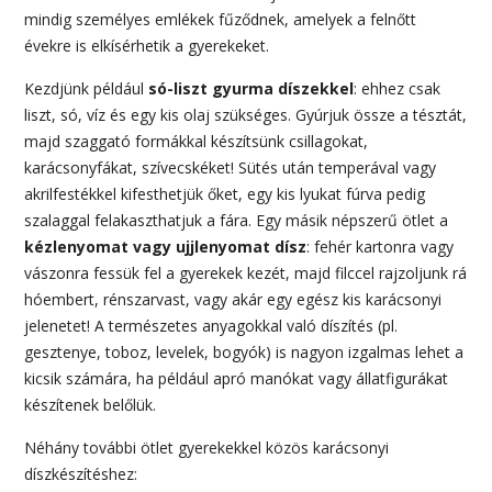
mindig személyes emlékek fűződnek, amelyek a felnőtt
évekre is elkísérhetik a gyerekeket.
Kezdjünk például
só-liszt gyurma díszekkel
: ehhez csak
liszt, só, víz és egy kis olaj szükséges. Gyúrjuk össze a tésztát,
majd szaggató formákkal készítsünk csillagokat,
karácsonyfákat, szívecskéket! Sütés után temperával vagy
akrilfestékkel kifesthetjük őket, egy kis lyukat fúrva pedig
szalaggal felakaszthatjuk a fára. Egy másik népszerű ötlet a
kézlenyomat vagy ujjlenyomat dísz
: fehér kartonra vagy
vászonra fessük fel a gyerekek kezét, majd filccel rajzoljunk rá
hóembert, rénszarvast, vagy akár egy egész kis karácsonyi
jelenetet! A természetes anyagokkal való díszítés (pl.
gesztenye, toboz, levelek, bogyók) is nagyon izgalmas lehet a
kicsik számára, ha például apró manókat vagy állatfigurákat
készítenek belőlük.
Néhány további ötlet gyerekekkel közös karácsonyi
díszkészítéshez: