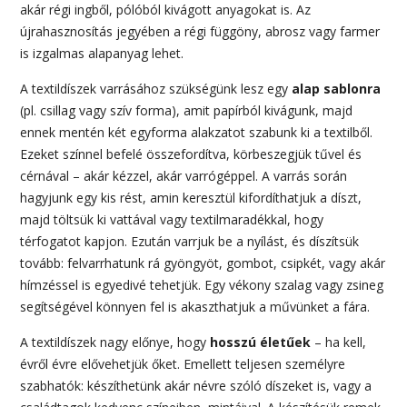
akár régi ingből, pólóból kivágott anyagokat is. Az
újrahasznosítás jegyében a régi függöny, abrosz vagy farmer
is izgalmas alapanyag lehet.
A textildíszek varrásához szükségünk lesz egy
alap sablonra
(pl. csillag vagy szív forma), amit papírból kivágunk, majd
ennek mentén két egyforma alakzatot szabunk ki a textilből.
Ezeket színnel befelé összefordítva, körbeszegjük tűvel és
cérnával – akár kézzel, akár varrógéppel. A varrás során
hagyjunk egy kis rést, amin keresztül kifordíthatjuk a díszt,
majd töltsük ki vattával vagy textilmaradékkal, hogy
térfogatot kapjon. Ezután varrjuk be a nyílást, és díszítsük
tovább: felvarrhatunk rá gyöngyöt, gombot, csipkét, vagy akár
hímzéssel is egyedivé tehetjük. Egy vékony szalag vagy zsineg
segítségével könnyen fel is akaszthatjuk a művünket a fára.
A textildíszek nagy előnye, hogy
hosszú életűek
– ha kell,
évről évre elővehetjük őket. Emellett teljesen személyre
szabhatók: készíthetünk akár névre szóló díszeket is, vagy a