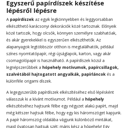
Egyszerű papírdíszek készítése
lépésről lépésre
A
papírdíszek
az egyik legkönnyebben és leggyorsabban
elkészíthető karácsonyi dekorációk közé tartoznak. Előnyeik
közé tartozik, hogy olcsók, könnyen személyre szabhatóak,
és akár gyerekekkel is egyszerűen elkészíthetők. Az
alapanyagok legtöbbször otthon is megtalálhatók, például
színes nyomtatópapír, régi újságlapok, karton, vagy akár
csomagolópapír is használható. A papírdíszek közül a
legnépszerűbbek a
hópehely motívumok, papírcsillagok,
szalvétából hajtogatott angyalkák, papírláncok
és a
különféle origami díszek.
A legegyszerűbb papírdíszek elkészítéséhez első lépésként
válasszuk ki a kívánt motívumot. Például a
hópehely
elkészítéséhez hajtsunk félbe egy négyzet alakú papírt, majd
még kétszer hajtsuk félbe, hogy egy kis háromszöget kapjunk.
A papír háromszög oldalába vágjunk különböző mintákat,
majd óvatosan hajtsuk szét: máris kész a hópehely! Egy