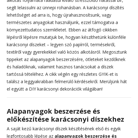
alkotás folyamata ráadásul kiváló stresszoldó hatással bír,
segít lelassulni az ünnepi rohanásban. A karácsonyi díszítés
lehetőséget ad arra is, hogy újrahasznosítsunk, vagy
természetes anyagokat használjunk, ezzel támogatva a
környezettudatos szemléletet. Ebben az átfogó cikkben
lépésről lépésre mutatjuk be, hogyan készíthetünk különféle
karácsonyi díszeket – legyen szó papírról, termésekről,
textilről vagy gyerekekkel való közös alkotásról. Megosztunk
tippeket az alapanyagok beszerzésére, ötleteket kezdőknek
és haladóknak, valamint hasznos tanácsokat a díszek
tartóssá tételéhez. A cikk végén egy részletes GYIK-et is
találsz a leggyakrabban felmerülő kérdésekről. Merüljünk hát
el együtt a DIY karácsonyi dekorációk világában!
Alapanyagok beszerzése és
előkészítése karácsonyi díszekhez
A saját kezű karácsonyi díszek készítésének első és egyik
legfontosabb lépése az
alapanyagok beszerzése és