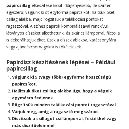
papírcsillag
elkészítése kicsit időigényesebb, de szintén
egyszerű: vágjunk ki öt egyforma papírcsíkot, hajtsuk őket
csillag alakba, majd rögzítsük a találkozási pontokat
ragasztóval. A színes papírok kombinálásával rendkívül
látványos díszeket alkothatunk, és akár csillámporral, filctollal
is dekorálhatjuk őket. Ezek a díszek ablakba, karácsonyfára
vagy ajándékcsomagokra is tökéletesek.
Papírdísz készítésének lépései – Például
papírcsillag
Vágjunk ki 5 (vagy több) egyforma hosszúságú
papírcsíkot.
Hajlítsuk őket csillag alakba úgy, hogy a végeik
egymásra fedjenek.
Rögzítsük minden találkozási pontot ragasztóval.
Várjuk meg, amíg a ragasztó megszárad.
Díszítsük a csillagot csillámporral, festékkel vagy
más díszítőelemmel.