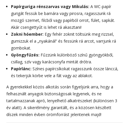
Papírguriga rénszarvas vagy Mikulás:
A WC-papír
gurigát fessük be barnára vagy pirosra, ragasszunk rá
mozgó szemet, filcből vagy papírból orrot, fület, sapkát.
Akár csengettyűt is lehet rá akasztani!
Zokni hóember:
Egy fehér zoknit töltsünk meg rizzsel,
gumizzuk el a „nyakánál” és fessünk rá arcot, varrjunk rá
gombokat.
Gyöngyfűzés:
Fűzzünk különböző színű gyöngyökből,
csillag, szív vagy karácsonyfa mintát drótra.
Papírlánc:
Színes papírcsíkokat ragasszunk össze lánccá,
és tekerjük körbe vele a fát vagy az ablakot.
A gyerekekkel közös alkotás során figyeljünk arra, hogy a
felhasznált anyagok biztonságosak legyenek, és ne
tartalmazzanak apró, lenyelhető alkatrészeket (különösen 3
év alatt). A sikerélmény garantált, és a közösen készített
díszek minden évben örömforrást jelentenek majd!