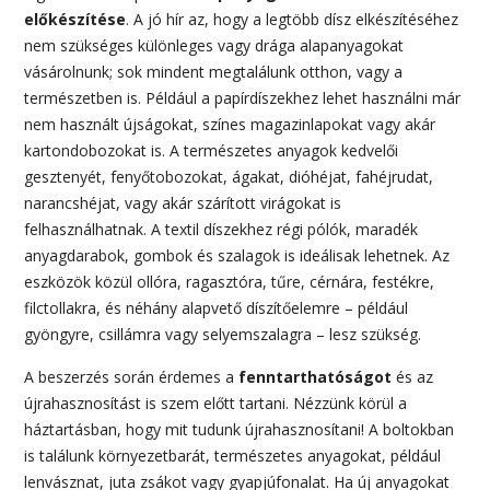
előkészítése
. A jó hír az, hogy a legtöbb dísz elkészítéséhez
nem szükséges különleges vagy drága alapanyagokat
vásárolnunk; sok mindent megtalálunk otthon, vagy a
természetben is. Például a papírdíszekhez lehet használni már
nem használt újságokat, színes magazinlapokat vagy akár
kartondobozokat is. A természetes anyagok kedvelői
gesztenyét, fenyőtobozokat, ágakat, dióhéjat, fahéjrudat,
narancshéjat, vagy akár szárított virágokat is
felhasználhatnak. A textil díszekhez régi pólók, maradék
anyagdarabok, gombok és szalagok is ideálisak lehetnek. Az
eszközök közül ollóra, ragasztóra, tűre, cérnára, festékre,
filctollakra, és néhány alapvető díszítőelemre – például
gyöngyre, csillámra vagy selyemszalagra – lesz szükség.
A beszerzés során érdemes a
fenntarthatóságot
és az
újrahasznosítást is szem előtt tartani. Nézzünk körül a
háztartásban, hogy mit tudunk újrahasznosítani! A boltokban
is találunk környezetbarát, természetes anyagokat, például
lenvásznat, juta zsákot vagy gyapjúfonalat. Ha új anyagokat