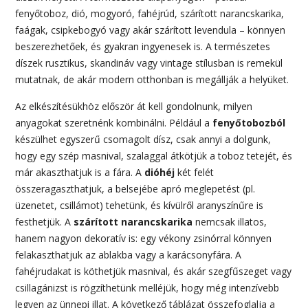
fenyőtoboz, dió, mogyoró, fahéjrúd, szárított narancskarika,
faágak, csipkebogyó vagy akár szárított levendula – könnyen
beszerezhetőek, és gyakran ingyenesek is. A természetes
díszek rusztikus, skandináv vagy vintage stílusban is remekül
mutatnak, de akár modern otthonban is megállják a helyüket.
Az elkészítésükhöz először át kell gondolnunk, milyen
anyagokat szeretnénk kombinálni. Például a
fenyőtobozból
készülhet egyszerű csomagolt dísz, csak annyi a dolgunk,
hogy egy szép masnival, szalaggal átkötjük a toboz tetejét, és
már akaszthatjuk is a fára. A
dióhéj
két felét
összeragaszthatjuk, a belsejébe apró meglepetést (pl.
üzenetet, csillámot) tehetünk, és kívülről aranyszínűre is
festhetjük. A
szárított narancskarika
nemcsak illatos,
hanem nagyon dekoratív is: egy vékony zsinórral könnyen
felakaszthatjuk az ablakba vagy a karácsonyfára. A
fahéjrudakat is köthetjük masnival, és akár szegfűszeget vagy
csillagánizst is rögzíthetünk melléjük, hogy még intenzívebb
legyen az ünnepi illat. A következő táblázat összefoglalja a