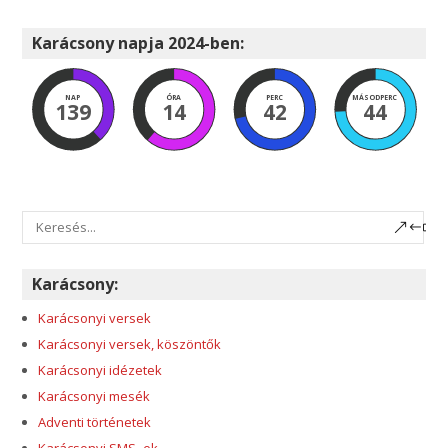
Karácsony napja 2024-ben:
NAP
ÓRA
PERC
MÁSODPERC
139
14
42
43
Karácsony:
Karácsonyi versek
Karácsonyi versek, köszöntők
Karácsonyi idézetek
Karácsonyi mesék
Adventi történetek
Karácsonyi SMS- ek