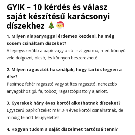
GYIK – 10 kérdés és válasz
saját készítésű karácsonyi
díszekhez
1. Milyen alapanyaggal érdemes kezdeni, ha még
sosem csináltam díszeket?
A legegyszerűbb a papír vagy a só-liszt gyurma, mert könnyű
vele dolgozni, olcsó, és könnyen beszerezhető.
2. Milyen ragasztót használjak, hogy tartós legyen a
dísz?
Papírhoz fehér ragasztó vagy stiftes ragasztó, nehezebb
anyagokhoz (pl. fa, toboz) ragasztópisztoly ajánlott.
3. Gyerekek hány éves kortól alkothatnak díszeket?
Egyszerű papírdíszeket már 3-4 éves kortól csinálhatnak, de
mindig felnőtt felügyelettel!
4. Hogyan tudom a saját díszeimet tartóssá tenni?