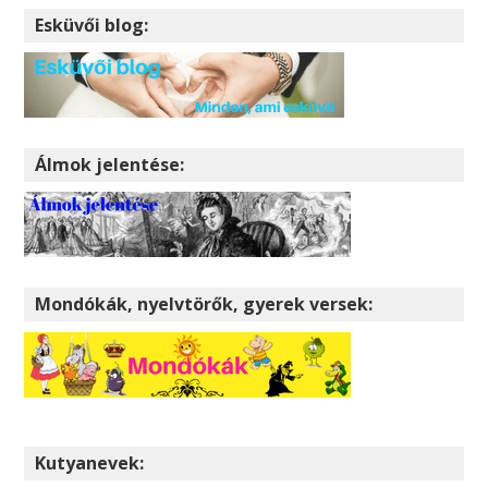
Esküvői blog:
Álmok jelentése:
Mondókák, nyelvtörők, gyerek versek:
Kutyanevek: