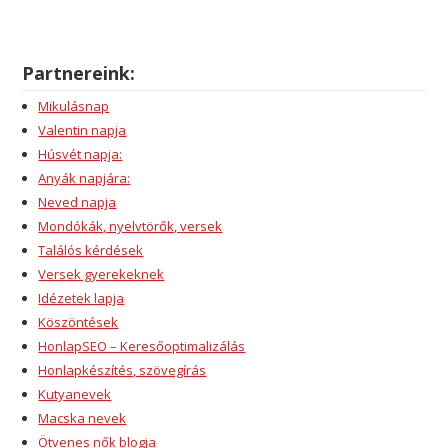
Partnereink:
Mikulásnap
Valentin napja
Húsvét napja:
Anyák napjára:
Neved napja
Mondókák, nyelvtörők, versek
Találós kérdések
Versek gyerekeknek
Idézetek lapja
Köszöntések
HonlapSEO – Keresőoptimalizálás
Honlapkészítés, szövegírás
Kutyanevek
Macska nevek
Ötvenes nők blogja