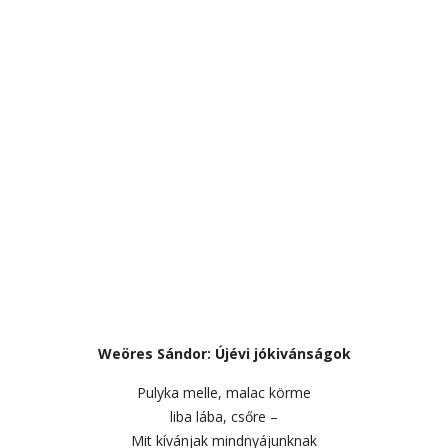
Weöres Sándor: Újévi jókivánságok
Pulyka melle, malac körme
liba lába, csőre –
Mit kívánjak mindnyájunknak