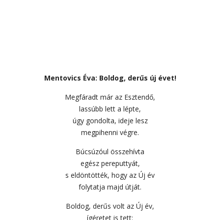
Mentovics Éva: Boldog, derűs új évet!
Megfáradt már az Esztendő,
lassúbb lett a lépte,
úgy gondolta, ideje lesz
megpihenni végre.
Búcsúzóul összehívta
egész pereputtyát,
s eldöntötték, hogy az Új év
folytatja majd útját.
Boldog, derűs volt az Új év,
ígéretet is tett: