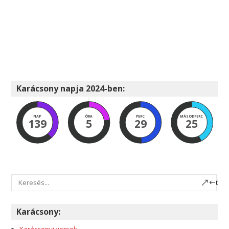
Karácsony napja 2024-ben:
NAP
ÓRA
PERC
MÁSODPERC
139
5
29
24
Karácsony:
Karácsonyi versek