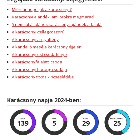
Miért ünnepeljük a karácsonyt?
Karácsonyi ajándék, ami örökre megmarad
5 nem túl általános karácsonyi ajándék a fa alá
A karácsonyi csillagkoszorú
A karácsonyi angyalfény
A kandalló meséje karácsony éjjelén
A karácsonyi est csodafénye
A karácsonyfa alatti csoda
A karácsonyi harang csodája
A karácsony titkos kincsesládája
Karácsony napja 2024-ben:
NAP
ÓRA
PERC
MÁSODPERC
139
5
29
24