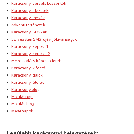
Karácsonyi versek, köszöntők
Karácsonyi idézetek
Karácsonyi mesék
Adventi történetek
Karácsonyi SMS- ek
Szilveszteri SMS, újévi jókívánságok
Karácsonyi képek -1
Karácsonyi képek – 2
Mézeskalács képes ötletek
Karácsonyi kifestő
Karácsonyi dalok
Karácsonyi ételek
Karácsony blog
Mikulásnap
Mikulás blog
Mesenapok
Legújabb karácsonyi bejegyzések: