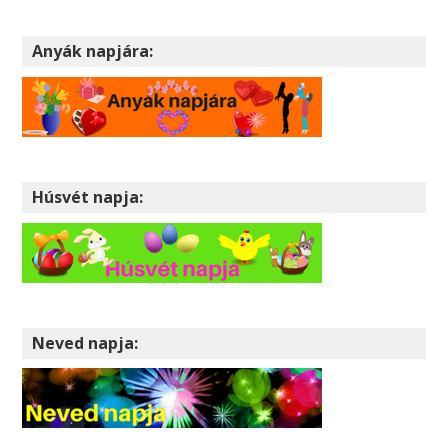
Anyák napjára:
Húsvét napja:
Neved napja: