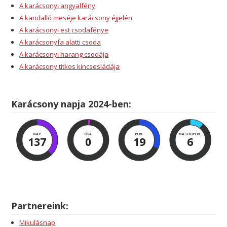
A karácsonyi angyalfény
A kandalló meséje karácsony éjjelén
A karácsonyi est csodafénye
A karácsonyfa alatti csoda
A karácsonyi harang csodája
A karácsony titkos kincsesládája
Karácsony napja 2024-ben:
NAP
ÓRA
PERC
MÁSODPERC
137
0
19
5
Partnereink:
Mikulásnap