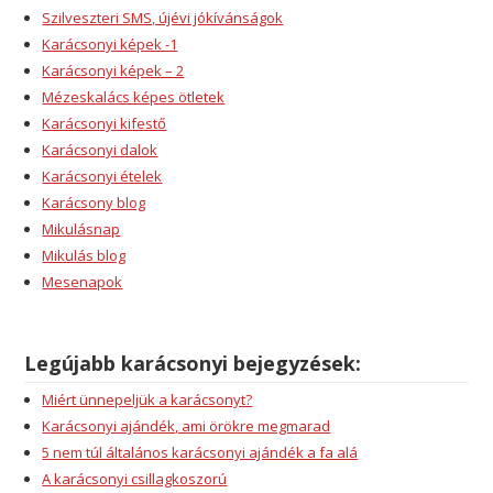
Szilveszteri SMS, újévi jókívánságok
Karácsonyi képek -1
Karácsonyi képek – 2
Mézeskalács képes ötletek
Karácsonyi kifestő
Karácsonyi dalok
Karácsonyi ételek
Karácsony blog
Mikulásnap
Mikulás blog
Mesenapok
Legújabb karácsonyi bejegyzések:
Miért ünnepeljük a karácsonyt?
Karácsonyi ajándék, ami örökre megmarad
5 nem túl általános karácsonyi ajándék a fa alá
A karácsonyi csillagkoszorú