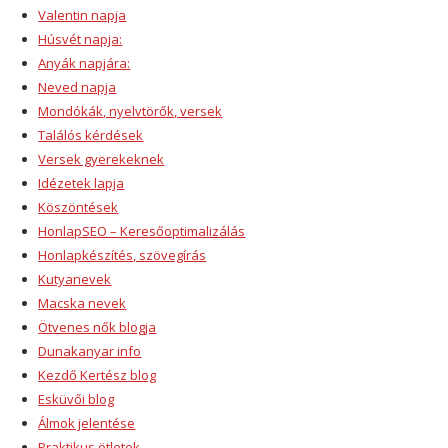
Valentin napja
Húsvét napja:
Anyák napjára:
Neved napja
Mondókák, nyelvtörők, versek
Találós kérdések
Versek gyerekeknek
Idézetek lapja
Köszöntések
HonlapSEO – Keresőoptimalizálás
Honlapkészítés, szövegírás
Kutyanevek
Macska nevek
Ötvenes nők blogja
Dunakanyar info
Kezdő Kertész blog
Esküvői blog
Álmok jelentése
Praktikus ötletek