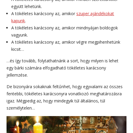
együtt lehetünk.
A tökéletes karácsony az, amikor
szuper ajándékokat
kapunk
.
A tökéletes karácsony az, amikor mindnyájan boldogok
vagyunk.
A tökéletes karácsony az, amikor végre megpihenhetünk
kicsit…
…és így tovább, folytathatnánk a sort, hogy milyen is lehet
egy bárki számára elfogadható tökéletes karácsony
jellemzése.
De bizonyára sokaknak feltűnhet, hogy egyvalami az összes
fentebbi, tökéletes karácsonyra vonatkozó meghatározásra
igaz. Mégpedig az, hogy mindegyik túl általános, túl
személytelen…