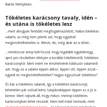
illatok felhőjében.
Tökéletes karácsony tavaly, idén –
és utána is tökéletes lesz
…mert ahogyan fentebb megfogalmazódott, hiába tökéletes
valami, az még nem jelenti azt, hogy egyúttal
megismételhetetlen is. Illetve, de, még akár az is lehet…
…mindössze annyi kell hozzá, hogy legalább egyetlenegy,
apró pici részletben eltérjen a korábbi tökéletestől, tökéletes
karácsonytól. Mert miért ne érezhetnénk többször valamiről
azt, hogy az a valami éppen akkor, éppen ott, éppen azzal –
egyedi és megismételhetetlen? Vagyis egyszóval: tökéletes?
És bár a tökéletes valamit, így a tökéletes karácsonyt,
lehetetlen pár szóval leírni, tulajdonképpen éppen ez a jó is
benne. Mert rajtunk áll, hogy mikor, mennyi tökéletes
karácsonyban lehet részünk. Nem kell mást tennünk, mint