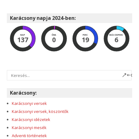
Karácsony napja 2024-ben:
NAP
ÓRA
PERC
MÁSODPERC
137
0
19
5
Karácsony:
Karácsonyi versek
Karácsonyi versek, köszöntők
Karácsonyi idézetek
Karácsonyi mesék
Adventi történetek