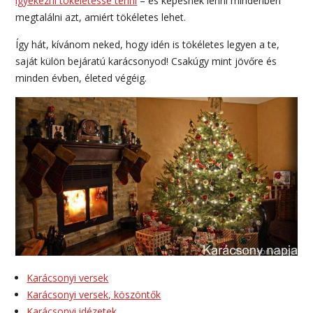
igyekezni tökéletessé tenni
– és képesnek lenni mindenben
megtalálni azt, amiért tökéletes lehet.
Így hát, kívánom neked, hogy idén is tökéletes legyen a te,
saját külön bejáratú karácsonyod! Csakúgy mint jövőre és
minden évben, életed végéig.
Karácsonyi versek
Karácsonyi versek, köszöntők
Karácsonyi idézetek