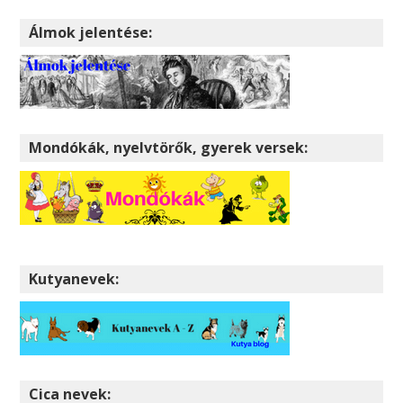
Álmok jelentése:
Mondókák, nyelvtörők, gyerek versek:
Kutyanevek:
Cica nevek: